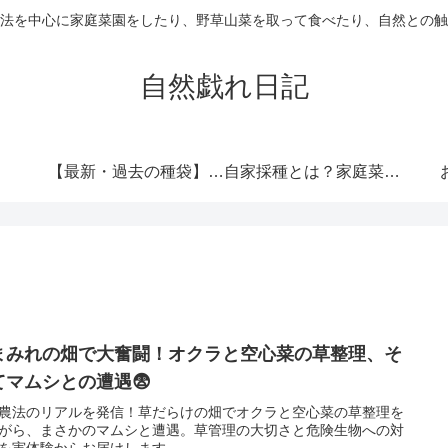
法を中心に家庭菜園をしたり、野草山菜を取って食べたり、自然との触
自然戯れ日記
【最新・過去の種袋】ダイソーの種一覧まとめ！発売時期・全種類・栽培記録歴代リンク集
自家採種とは？家庭菜園で種をつなぐという選択
まみれの畑で大奮闘！オクラと空心菜の草整理、そ
てマムシとの遭遇😨
農法のリアルを発信！草だらけの畑でオクラと空心菜の草整理を
がら、まさかのマムシと遭遇。草管理の大切さと危険生物への対
を実体験からお届けします。