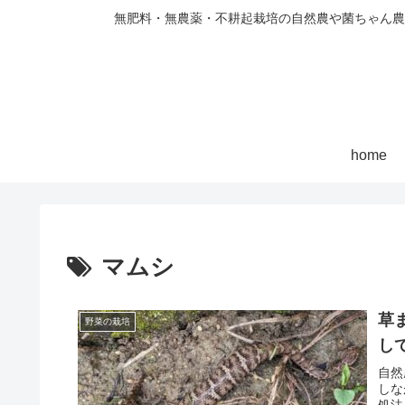
無肥料・無農薬・不耕起栽培の自然農や菌ちゃん農
home
マムシ
草
野菜の栽培
し
自然
しな
処法