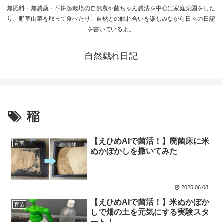
無肥料・無農薬・不耕起栽培の自然農や菌ちゃん農法を中心に家庭菜園をした
り、野草山菜を取って食べたり、自然との触れ合いを楽しみながら日々の日記
を書いているよ。
自然戯れ日記
稲
【えひめAIで菌活！】廃菌床に米
育苗
ぬかぼかしを撒いてみた
2025.06.08
【えひめAIで菌活！】米ぬかぼか
育苗
しで畑の土を元気にする実験スタ
ート！