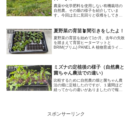
農薬や化学肥料を使用しない有機栽培の
自然農。その畑の様子を紹介していま
す。今回は主に見回りと収穫をしてきま
した。ジャガイモ、玉ねぎ、唐辛子・ピ
ーマン、ウリ科、ニンニクなどの様子と
収穫したものの紹介です。ウリハムシに
夏野菜の育苗🪴間引きをしたよ！
育苗
やられたキュウリが元気に育っていま
夏野菜の育苗を始めて1か月、去年の失敗
す！
を踏まえて育苗ヒーターマットと
BRIM(ブリム) PANEL A 植物育成ライト
を使用しています。順調に育ち、間引き
も実施。これまで無加温ベランダで育て
ていたが、今年は室内で育てることでし
っかり育成。間引き後はスッキリし、順
ミズナの定植後の様子（自然農と
育苗
調に育つことを期待しています。技術の
菌ちゃん農法での違い）
進歩を実感しています。
比較するために自然農の畑と菌ちゃん農
法の畑に定植したのですが、１週間ほど
経ってからの違いがありましたので報告
します。ただし、うちの畑での現象です
のでどちらの農法がいい／悪いという話
ではないことではなく、今回違いがあっ
たという事実を見ていただけたらと思い
ます。
スポンサーリンク