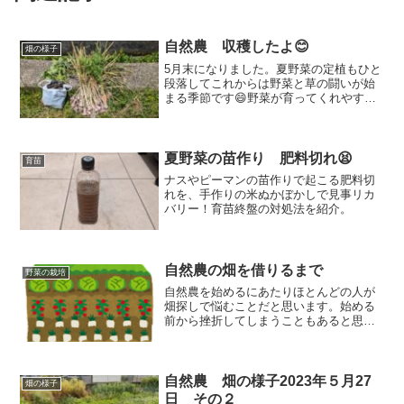
自然農 収穫したよ😊
畑の様子
5月末になりました。夏野菜の定植もひと
段落してこれからは野菜と草の闘いが始
まる季節です😄野菜が育ってくれやすい
ように草の整理をしてきました。
夏野菜の苗作り 肥料切れ😫
育苗
ナスやピーマンの苗作りで起こる肥料切
れを、手作りの米ぬかぼかしで見事リカ
バリー！育苗終盤の対処法を紹介。
自然農の畑を借りるまで
野菜の栽培
自然農を始めるにあたりほとんどの人が
畑探しで悩むことだと思います。始める
前から挫折してしまうこともあると思い
ます。地道に時間をかければ見つかると
思いますが、できるだけ早く見つけたい
ですよね。自然農で畑を探している人の
参考になればと思い僕が畑を見つけるに
自然農 畑の様子2023年５月27
畑の様子
至ったことをご紹介します。
日 その２