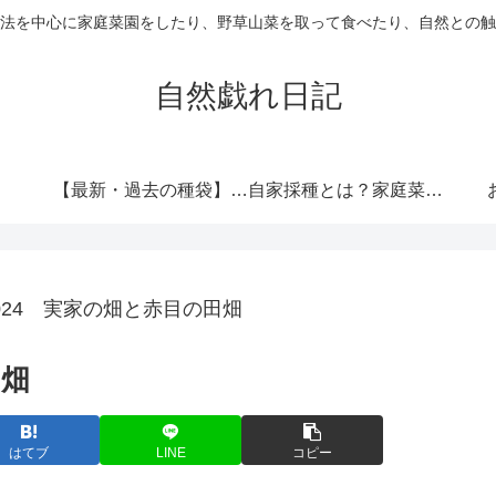
法を中心に家庭菜園をしたり、野草山菜を取って食べたり、自然との触
自然戯れ日記
【最新・過去の種袋】ダイソーの種一覧まとめ！発売時期・全種類・栽培記録歴代リンク集
自家採種とは？家庭菜園で種をつなぐという選択
1024 実家の畑と赤目の田畑
田畑
はてブ
LINE
コピー