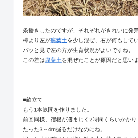
条播きしたのですが、それぞれがきれいに発
棒より左が
腐葉土
を少し混ぜ、右が何もして
パッと見で左の方が生育状況がよいですね。
この差は
腐葉土
を混ぜたことが原因だと思い
■畝立て
もう1本畝間を作りました。
前回同様、宿根が凄まじく2時間くらいかかり
たった3～4m掘るだけなのにね。