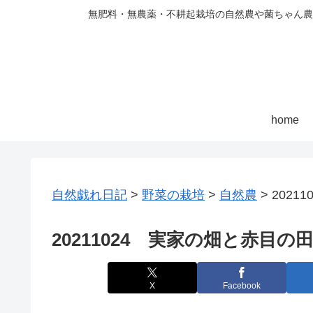
無肥料・無農薬・不耕起栽培の自然農や菌ちゃん農
home
自然戯れ日記
>
野菜の栽培
>
自然農
>
2021
20211024 実家の畑と赤目の
X
Facebook