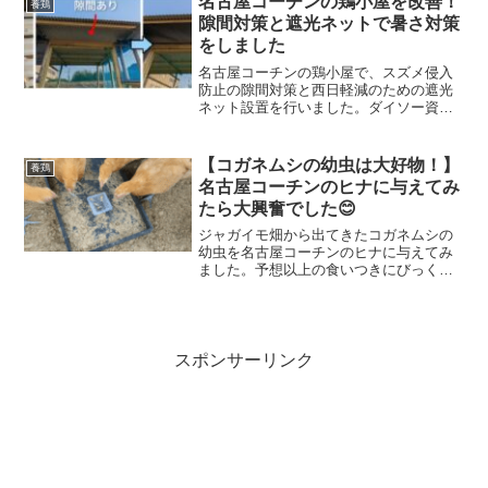
名古屋コーチンの鶏小屋を改善！
養鶏
隙間対策と遮光ネットで暑さ対策
をしました
名古屋コーチンの鶏小屋で、スズメ侵入
防止の隙間対策と西日軽減のための遮光
ネット設置を行いました。ダイソー資材
とタッカーを使ったDIY改善の記録です。
【コガネムシの幼虫は大好物！】
養鶏
名古屋コーチンのヒナに与えてみ
たら大興奮でした😊
ジャガイモ畑から出てきたコガネムシの
幼虫を名古屋コーチンのヒナに与えてみ
ました。予想以上の食いつきにびっく
り！自然の餌を活用した飼育の様子を紹
介します。
スポンサーリンク