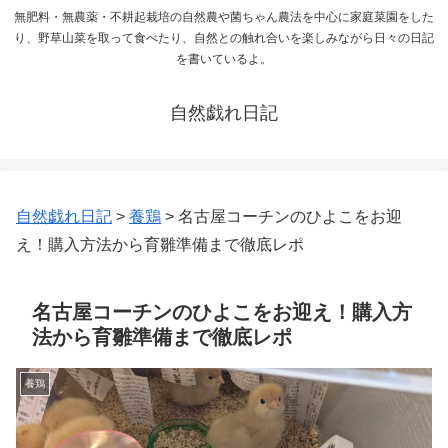
無肥料・無農薬・不耕起栽培の自然農や菌ちゃん農法を中心に家庭菜園をした
り、野草山菜を取って食べたり、自然との触れ合いを楽しみながら日々の日記
を書いているよ。
自然戯れ日記
自然戯れ日記
>
養鶏
>
名古屋コーチンのひよこをお迎
え！購入方法から育雛準備まで徹底レポ
名古屋コーチンのひよこをお迎え！購入方
法から育雛準備まで徹底レポ
養鶏