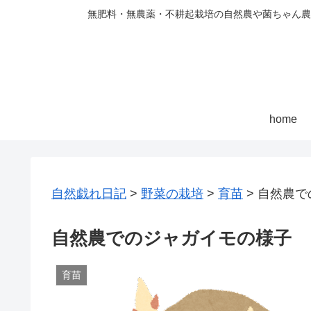
無肥料・無農薬・不耕起栽培の自然農や菌ちゃん農
home
自然戯れ日記
>
野菜の栽培
>
育苗
>
自然農で
自然農でのジャガイモの様子
育苗