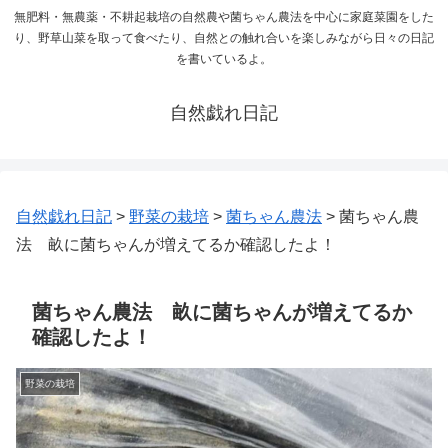
無肥料・無農薬・不耕起栽培の自然農や菌ちゃん農法を中心に家庭菜園をした
り、野草山菜を取って食べたり、自然との触れ合いを楽しみながら日々の日記
を書いているよ。
自然戯れ日記
自然戯れ日記
>
野菜の栽培
>
菌ちゃん農法
>
菌ちゃん農
法 畝に菌ちゃんが増えてるか確認したよ！
菌ちゃん農法 畝に菌ちゃんが増えてるか
確認したよ！
野菜の栽培