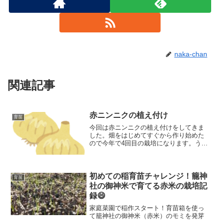
naka-chan
関連記事
赤ニンニクの植え付け
育苗
今回は赤ニンニクの植え付けをしてきま
した。畑をはじめてすぐから作り始めた
ので今年で4回目の栽培になります。うち
の自然農の畑ではニンニクは比較的うま
く育ってくれて毎年それなりの収穫があ
ります。植え付ける際に水に浸すと発芽
率が上がり、発芽が揃います。
初めての稲育苗チャレンジ！籠神
育苗
社の御神米で育てる赤米の栽培記
録😄
家庭菜園で稲作スタート！育苗箱を使っ
て籠神社の御神米（赤米）のモミを発芽