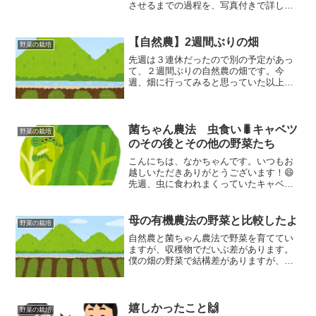
させるまでの過程を、写真付きで詳しく
紹介します。
【自然農】2週間ぶりの畑
野菜の栽培
先週は３連休だったので別の予定があっ
て、２週間ぶりの自然農の畑です。今
週、畑に行ってみると思っていた以上の
変化がありました。
菌ちゃん農法 虫食い🐛キャベツ
野菜の栽培
のその後とその他の野菜たち
こんにちは、なかちゃんです。いつもお
越しいただきありがとうございます！😄
先週、虫に食われまくっていたキャベツ
はどうなったのかな？白菜は無事に大き
くなってきているかな？ちょっと気にな
ってましたので様子を見てきました。で
母の有機農法の野菜と比較したよ
野菜の栽培
は、行ってみましょう！ム...
自然農と菌ちゃん農法で野菜を育ててい
ますが、収穫物でだいぶ差があります。
僕の畑の野菜で結構差がありますが、す
ぐ近くで母が作っている野菜をもらうこ
とになったので収穫したところ、二回り
くらい大きかったのでびっくりしまし
た。ご参考に見てもらおうと思います。
嬉しかったこと🙌
野菜の栽培