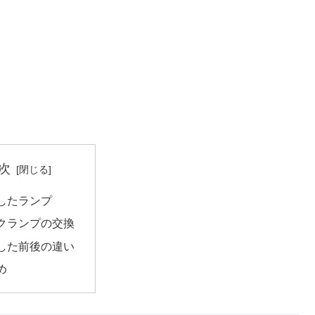
次
したランプ
クランプの交換
した前後の違い
め