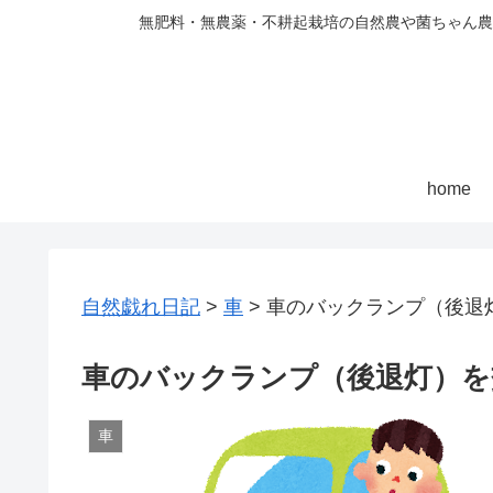
無肥料・無農薬・不耕起栽培の自然農や菌ちゃん農
home
自然戯れ日記
>
車
>
車のバックランプ（後退
車のバックランプ（後退灯）を
車