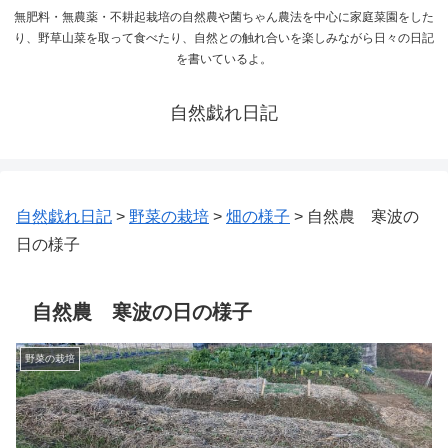
無肥料・無農薬・不耕起栽培の自然農や菌ちゃん農法を中心に家庭菜園をした
り、野草山菜を取って食べたり、自然との触れ合いを楽しみながら日々の日記
を書いているよ。
自然戯れ日記
自然戯れ日記
>
野菜の栽培
>
畑の様子
>
自然農 寒波の
日の様子
自然農 寒波の日の様子
野菜の栽培