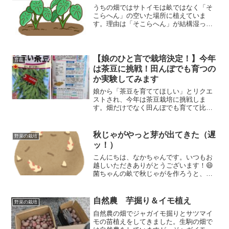
うちの畑ではサトイモは畝ではなく「そ
こらへん」の空いた場所に植えていま
す。理由は「そこらへん」が結構湿った
場所だから。「そこらへん」で育ててい
るサトイモの草整理・土寄せ・草マルチ
をしたのでどんな風にしたのかをご紹介
しますよ。
【娘のひと言で栽培決定！】今年
育苗
は茶豆に挑戦！田んぼでも育つの
か実験してみます
娘から「茶豆を育ててほしい」とリクエ
ストされ、今年は茶豆栽培に挑戦しま
す。畑だけでなく田んぼでも育てて比較
実験。今回は種まきから育苗準備までを
紹介します。
秋じゃがやっと芽が出てきた（遅
野菜の栽培
ッ！）
こんにちは、なかちゃんです。いつもお
越しいただきありがとうございます！😄
菌ちゃんの畝で秋じゃがを作ろうと、置
いていた種イモからやっと芽を出してき
ましたよ！置くだけのゴロゴロ植えだと
あまり状況が良くなさそう。では、行っ
自然農 芋掘り＆イモ植え
野菜の栽培
てみましょう！菌ちゃん農...
自然農の畑でジャガイモ掘りとサツマイ
モの苗植えをしてきました。生駒の畑で