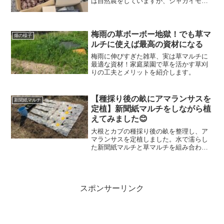
は自然農をしていますが、ジャガイモの
ゴロゴロ栽培をするにはマルチにする草
が圧倒的に足りないので、この畝ではビ
ニールマルチを使って栽培しています。
「自然農なのにビニールマルチって！」
梅雨の草ボーボー地獄！でも草マ
畑の様子
という方もいらっしゃるかもしれません
ルチに使えば最高の資材になる
が、この一角だけそのようにしているの
梅雨に伸びすぎた雑草、実は草マルチに
で温かい目で見守ってくださいね！
最適な資材！家庭菜園で草を活かす草刈
りの工夫とメリットを紹介します。
【種採り後の畝にアマランサスを
新聞紙マルチ
定植】新聞紙マルチをしながら植
えてみました😊
大根とカブの種採り後の畝を整理し、ア
マランサスを定植しました。水で濡らし
た新聞紙マルチと草マルチを組み合わ
せ、雑草対策と保湿を兼ねた栽培を実践
した記録です。
スポンサーリンク