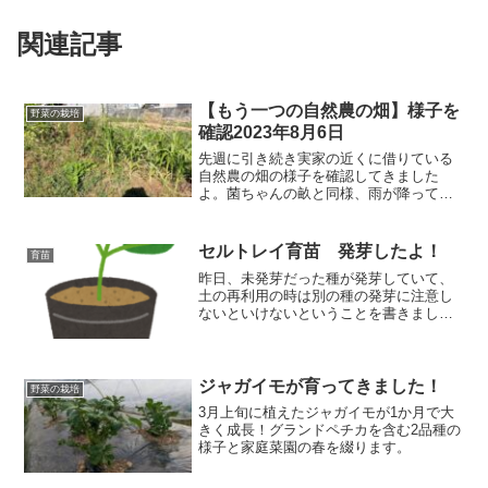
関連記事
【もう一つの自然農の畑】様子を
野菜の栽培
確認2023年8月6日
先週に引き続き実家の近くに借りている
自然農の畑の様子を確認してきました
よ。菌ちゃんの畝と同様、雨が降ってい
ないので水不足が心配です。菌ちゃんの
畝ではカボチャやトウモロコシが成長し
ていました。
セルトレイ育苗 発芽したよ！
育苗
昨日、未発芽だった種が発芽していて、
土の再利用の時は別の種の発芽に注意し
ないといけないということを書きまし
た。本日は無事に発芽していましたので
報告です！
ジャガイモが育ってきました！
野菜の栽培
3月上旬に植えたジャガイモが1か月で大
きく成長！グランドペチカを含む2品種の
様子と家庭菜園の春を綴ります。