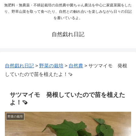
無肥料・無農薬・不耕起栽培の自然農や菌ちゃん農法を中心に家庭菜園をした
り、野草山菜を取って食べたり、自然との触れ合いを楽しみながら日々の日記
を書いているよ。
自然戯れ日記
自然戯れ日記
>
野菜の栽培
>
自然農
>
サツマイモ 発根
していたので苗を植えたよ！🍠
サツマイモ 発根していたので苗を植えた
よ！🍠
野菜の栽培