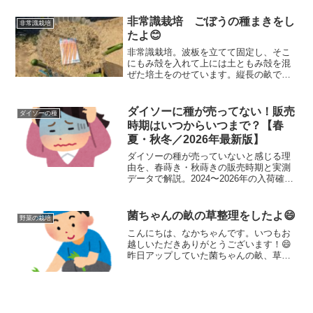
非常識栽培 ごぼうの種まきをし
非常識栽培
たよ😊
非常識栽培。波板を立てて固定し、そこ
にもみ殻を入れて上には土ともみ殻を混
ぜた培土をのせています。縦長の畝でご
ぼう栽培の始まりです。はじめてのごぼ
う栽培ですので失敗することもあるでし
ょうけど、まずはやってみようと思いま
ダイソーに種が売ってない！販売
ダイソーの種
す。
時期はいつからいつまで？【春
夏・秋冬／2026年最新版】
ダイソーの種が売っていないと感じる理
由を、春蒔き・秋蒔きの販売時期と実測
データで解説。2024〜2026年の入荷確認
日をもとに、いつからいつまで買えるの
かをまとめました。
菌ちゃんの畝の草整理をしたよ😄
野菜の栽培
こんにちは、なかちゃんです。いつもお
越しいただきありがとうございます！😄
昨日アップしていた菌ちゃんの畝、草が
とんでもないことになっていました😅写
真の左側は父のウドの茂みなのですが、
そういう以前に畝の通路すらわからない
くらいになっているので、...