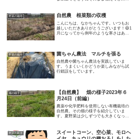
うに育つのか確認をしています。エンド
ウ豆はそこそこ収穫ができましたが、夏
野菜はちょっとイマイチでした。定植が
自然農 根菜類の収穫
野菜の栽培
少し遅かったこともありますがそれらの
こんにちは、なかちゃんです。いつもお
様子を見ていきましょう！
越しいただきありがとうございます！😄1
月になってから例年のような寒さはある
ものの、だいぶ温かい印象です。野菜た
ちがもう少し大きくなるかな？と思って
いましたが、やはり冬。成長は限定的で
す。畑で放っておくと筋...
菌ちゃん農法 マルチを張る
野菜の栽培
自然農や菌ちゃん農法を実践していま
す。うまくいくかどうか楽しみながら試
行錯誤をしています。
【自然農】 畑の様子2023年６
畑の様子
月24日（前編）
農薬や化学肥料を使用しない有機栽培の
自然農。その畑の様子を紹介していま
す。夏野菜は少しずつでも大きくなって
くれているのですが、定植が遅かったせ
いか、成長が思いのほか遅いです。それ
に引き換え、草の勢いがすごいこと！
スイートコーン、空心菜、モロヘ
野菜の栽培
イヤ、キュウリの種おろしをした