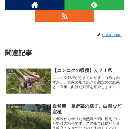
naka-chan
関連記事
【ニンニクの収穫】ん？！😣
育苗
ニンニク栽培がうまくいかず、収穫はわ
ずか…。実家の畑で起きた想定外の結果
と、来年に向けた対策を紹介します。
自然農 夏野菜の様子、白菜など
野菜の栽培
定植
去年末から借りた自然農の畑に植えてい
た野菜の様子です。この畑では借りたま
ま畝立てをせずにそのまま植えてどのよ