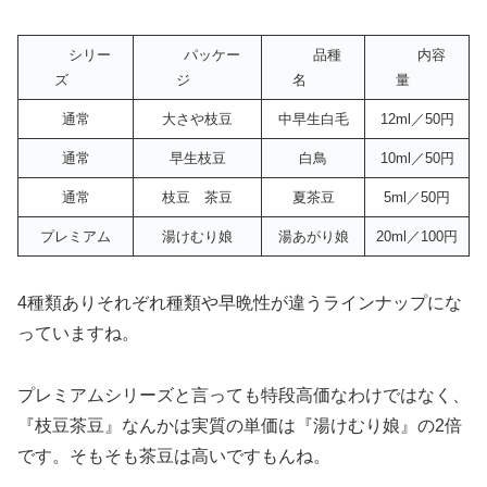
シリー
パッケー
品種
内容
ズ
ジ
名
量
通常
大さや枝豆
中早生白毛
12ml／50円
通常
早生枝豆
白鳥
10ml／50円
通常
枝豆 茶豆
夏茶豆
5ml／50円
プレミアム
湯けむり娘
湯あがり娘
20ml／100円
4種類ありそれぞれ種類や早晩性が違うラインナップにな
っていますね。
プレミアムシリーズと言っても特段高価なわけではなく、
『枝豆茶豆』なんかは実質の単価は『湯けむり娘』の2倍
です。そもそも茶豆は高いですもんね。