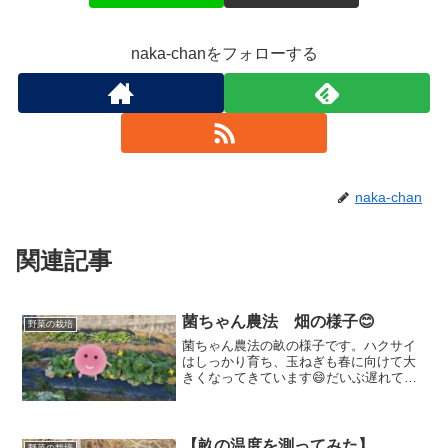
naka-chanをフォローする
naka-chan
関連記事
菌ちゃん農法 畑の様子😊
野菜の栽培
菌ちゃん農法の畝の様子です。ハクサイ
はしっかり育ち、玉ねぎも春に向けて大
きくなってきています😄だいぶ遅れて定
植したかつお菜もこの暖冬のためか、大
きく育っています。新たに作った畝のマ
ルチをめくって菌ちゃんが増えているの
かを確認してみました。
【畝の温度を測ってみた】
野菜の栽培