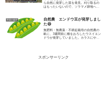
ら自然に発芽した苗を発見。刈り取るの
はもったいないので、ソラマメ跡地へ移
植して育ててみることにしました。今年
こそたくさん収穫できることを期待して
います。😊
自然農 エンドウ豆が発芽しまし
野菜の栽培
た😄
無肥料・無農薬・不耕起栽培の自然農の
畝に、3週間前に種をおろしたウスイエン
ドウが発芽していました。カラスにやら
れたソラマメもしっかり育っていて、大
根は収穫できるくらいに育ってきました
よ😄
スポンサーリンク