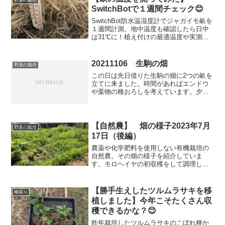
SwitchBotで１週間チェック😊
SwitchBot防水温湿度計でジャガイモ畝を
１週間計測。地中温度も確認したら日中
は31℃に！植え付けの最適温度や実測デ
ータを紹介します。
20211106 生駒の畑
野菜の栽培
この日は先日借りた生駒の畑に2つの畝を
立てに来ました。時間があればエンドウ
や葉物の種おろしを考えています。夕方
から用事があるので、大急ぎで畝を立て
ていきます。先日は2時間で畝を立てられ
たので、ちょうど4時間+αを目標に作業
開始です。帰る時間...
【自然農】 畑の様子2023年7月
野菜の栽培
17日（後編）
農薬や化学肥料を使用しない有機栽培の
自然農。その畑の様子を紹介していま
す。モロヘイヤの初収穫をして調理して
食べましたよ！ネバネバトロトロでめっ
ちゃ美味しかった。これからオクラも取
れるのでネバネバレシピが楽しみです！
【勝手生えしたツルムラサキを移
種採り
植しました】今年こそたくさん収
穫できるかな？😊
昨年栽培したツルムラサキのこぼれ種か