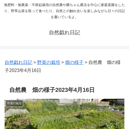
無肥料・無農薬・不耕起栽培の自然農や菌ちゃん農法を中心に家庭菜園をした
り、野草山菜を取って食べたり、自然との触れ合いを楽しみながら日々の日記
を書いているよ。
自然戯れ日記
自然戯れ日記
>
野菜の栽培
>
畑の様子
>
自然農 畑の様
子2023年4月16日
自然農 畑の様子2023年4月16日
野菜の栽培