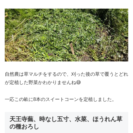
自然農は草マルチをするので、刈った後の草で覆うとどれ
が定植した野菜かわかりませんね😅
一応この畝に8本のスイートコーンを定植しました。
天王寺蕪、時なし五寸、水菜、ほうれん草
の種おろし