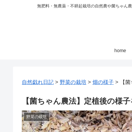
無肥料・無農薬・不耕起栽培の自然農や菌ちゃん農
home
自然戯れ日記
>
野菜の栽培
>
畑の様子
>
【菌
【菌ちゃん農法】定植後の様子
野菜の栽培