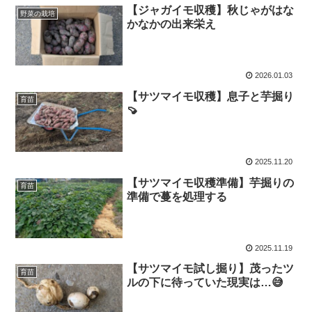
【ジャガイモ収穫】秋じゃがはな
野菜の栽培
かなかの出来栄え
2026.01.03
【サツマイモ収穫】息子と芋掘り
育苗
🍠
2025.11.20
【サツマイモ収穫準備】芋掘りの
育苗
準備で蔓を処理する
2025.11.19
【サツマイモ試し掘り】茂ったツ
育苗
ルの下に待っていた現実は…😅