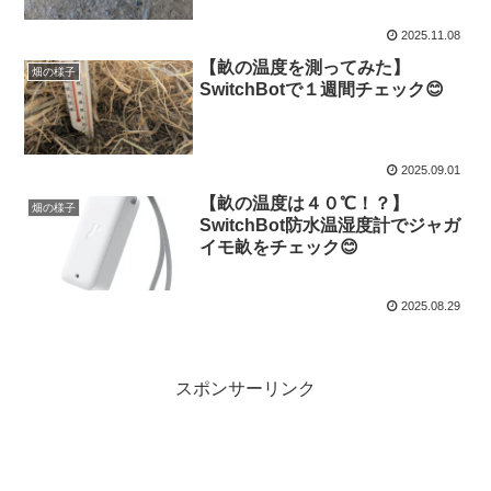
2025.11.08
【畝の温度を測ってみた】
畑の様子
SwitchBotで１週間チェック😊
2025.09.01
【畝の温度は４０℃！？】
畑の様子
SwitchBot防水温湿度計でジャガ
イモ畝をチェック😊
2025.08.29
スポンサーリンク