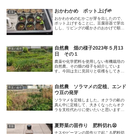
て確実なんじゃないか？」という思いを
持ちつつも、今年も玉ねぎの育苗をする
ことにしました
おかわかめ ポット上げ🌱
育苗
おかわかめのむかごが芽を出したので、
ポット上げすることに。豆腐容器で芽出
しし、リビングの暖かさのおかげで順調
に育った。根が少し傷んでいたけど、新
しい根も出ていて大丈夫そう。とりあえ
ず育苗箱に入れて様子見。定植は5月だけ
ど、今年はちょっと早め。寒波が過ぎた
自然農 畑の様子2023年５月13
野菜の栽培
ら外に出せるかな。
日 その１
農薬や化学肥料を使用しない有機栽培の
自然農。その畑の様子を紹介していま
す。今回は主に見回りと収穫をしてきま
した。雨の後の見回りで、エンドウ豆、
ソラマメなどもう少しで収穫できそうな
ものや、ニンジンは種採り用のものが大
自然農 ソラマメの定植、エンド
野菜の栽培
きくなってきています。
ウ豆の発芽
ソラマメを定植しました。オクラの畝の
真ん中に定植して、大きくなったらオク
ラを支柱代わりに使いたいと思います。
そして、キュウリが発芽していました
（笑）ここでお化けキュウリになってい
た種が落ちて勝手に発芽したものです。
夏野菜の苗作り 肥料切れ😫
育苗
これから大きくなるのかな？
ナスやピーマンの苗作りで起こる肥料切