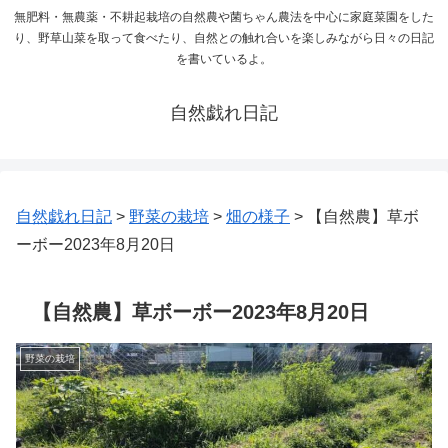
無肥料・無農薬・不耕起栽培の自然農や菌ちゃん農法を中心に家庭菜園をした
り、野草山菜を取って食べたり、自然との触れ合いを楽しみながら日々の日記
を書いているよ。
自然戯れ日記
自然戯れ日記
>
野菜の栽培
>
畑の様子
>
【自然農】草ボ
ーボー2023年8月20日
【自然農】草ボーボー2023年8月20日
野菜の栽培