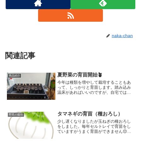
naka-chan
関連記事
夏野菜の育苗開始🪴
商品紹介
今年は種類を増やして栽培することもあ
って、しっかりと育苗します。踏み込み
温床があればいいのですが、自宅ではで
きないので、温度が確保のためサーモス
タットと育苗マット、温度の確認のため
に温度計を購入。それらを使った育苗準
備を紹介します。
タマネギの育苗（種おろし）
野菜の栽培
少し遅くなりましたが玉ねぎの種おろし
をしました。毎年セルトレイで育苗をし
ていますがうまく育苗ができません😔
「自分で育苗をするより買った方が安く