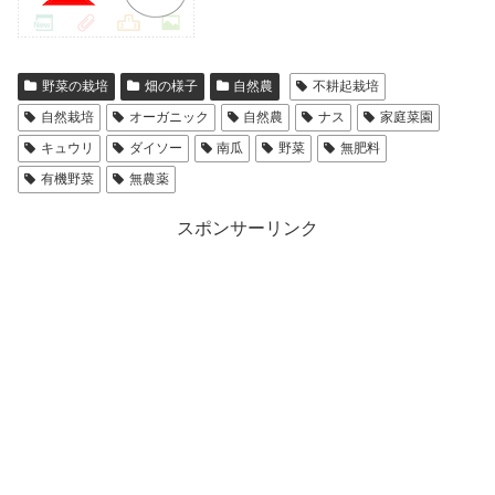
野菜の栽培
畑の様子
自然農
不耕起栽培
自然栽培
オーガニック
自然農
ナス
家庭菜園
キュウリ
ダイソー
南瓜
野菜
無肥料
有機野菜
無農薬
スポンサーリンク