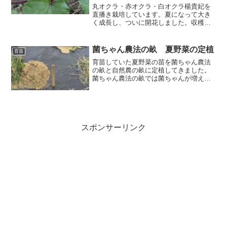
丸オクラ・赤オクラ・白オクラ楊貴妃を
直播き栽培しています。夏になって大き
く成長し、ついに開花しました。収穫目
前の様子と品種ごとの特徴を紹介しま
す。
菌ちゃん農法の畝 夏野菜の定植
育苗
育苗していた夏野菜の苗を菌ちゃん農法
の畝と自然農の畝に定植してきました。
菌ちゃん農法の畝では菌ちゃんが増えて
いたので結構期待ができます。カボチャ
の苗はすでに菌ちゃんの畝に定植してい
るので、今回は自然のの畝に定植しまし
た。
スポンサーリンク