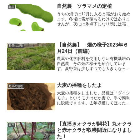
自然農 ソラマメの定植
育苗
うちの畑では12月に入ると霜がおり始め
ます。冬場は雪が積もるわけではありま
せんが、夜には氷点下になり朝には霜柱
が経っていることもよくあります。種袋
の地図で見ると寒冷地になるようです。
寒さは早く訪れるので、そろそろソラマ
メを定植してしっかりと根を張って冬越
【自然農】 畑の様子2023年６
野菜の栽培
しの準備をしてもらおうと思います。
月24日（前編）
農薬や化学肥料を使用しない有機栽培の
自然農。その畑の様子を紹介していま
す。夏野菜は少しずつでも大きくなって
くれているのですが、定植が遅かったせ
いか、成長が思いのほか遅いです。それ
に引き換え、草の勢いがすごいこと！
大麦の播種をしたよ
野菜の栽培
大麦の播種をしました。品種は「ダイシ
モチ」というモチはだか麦で、手で簡単
に脱穀できます。去年収穫してほったら
かしでしたが、今回は新しい畑の緑肥と
して、うまく育てば収穫もしてみよう
と、気楽な感じで育てることにしまし
た。
【直播きオクラが開花】丸オクラ
育苗
と赤オクラが収穫間近になりまし
た！