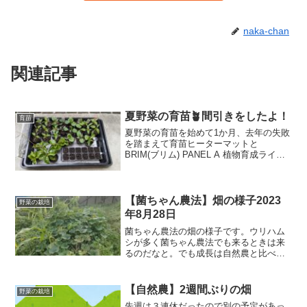
naka-chan
関連記事
夏野菜の育苗🪴間引きをしたよ！
育苗
夏野菜の育苗を始めて1か月、去年の失敗
を踏まえて育苗ヒーターマットと
BRIM(ブリム) PANEL A 植物育成ライト
を使用しています。順調に育ち、間引き
も実施。これまで無加温ベランダで育て
ていたが、今年は室内で育てることでし
っかり育成。間引き後はスッキリし、順
【菌ちゃん農法】畑の様子2023
野菜の栽培
調に育つことを期待しています。技術の
年8月28日
進歩を実感しています。
菌ちゃん農法の畑の様子です。ウリハム
シが多く菌ちゃん農法でも来るときは来
るのだなと。でも成長は自然農と比べる
と断然早いですね。
【自然農】2週間ぶりの畑
野菜の栽培
先週は３連休だったので別の予定があっ