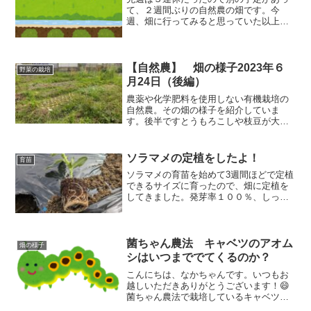
て、２週間ぶりの自然農の畑です。今
週、畑に行ってみると思っていた以上の
変化がありました。
【自然農】 畑の様子2023年６
野菜の栽培
月24日（後編）
農薬や化学肥料を使用しない有機栽培の
自然農。その畑の様子を紹介していま
す。後半ですとうもろこしや枝豆が大き
くなってきて、ズッキーニ青馬はウリハ
ムシにやられてボロボロでしたが少し立
ち直ってきています。畑で育っている野
ソラマメの定植をしたよ！
育苗
菜たちの様子を見ていただきましょう！
ソラマメの育苗を始めて3週間ほどで定植
できるサイズに育ったので、畑に定植を
してきました。発芽率１００％、しっか
りと育ってくれましたよ。あとは寒い時
期をしっかりと乗り越えて春にたくさん
の鞘をつけてくれることを楽しみにして
います。
菌ちゃん農法 キャベツのアオム
畑の様子
シはいつまででてくるのか？
こんにちは、なかちゃんです。いつもお
越しいただきありがとうございます！😄
菌ちゃん農法で栽培しているキャベツに
青虫がつきました。そして、徹底してテ