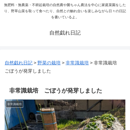
無肥料・無農薬・不耕起栽培の自然農や菌ちゃん農法を中心に家庭菜園をした
り、野草山菜を取って食べたり、自然との触れ合いを楽しみながら日々の日記
を書いているよ。
自然戯れ日記
自然戯れ日記
>
野菜の栽培
>
非常識栽培
>
非常識栽培
ごぼうが発芽しました
非常識栽培 ごぼうが発芽しました
非常識栽培