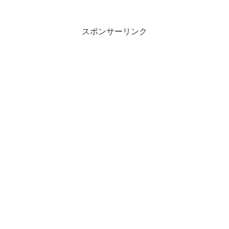
デトールで駆除していますが、行くたび
に数匹発見します。アオムシ被害今回
も・・・😫では、行ってみま...
スポンサーリンク