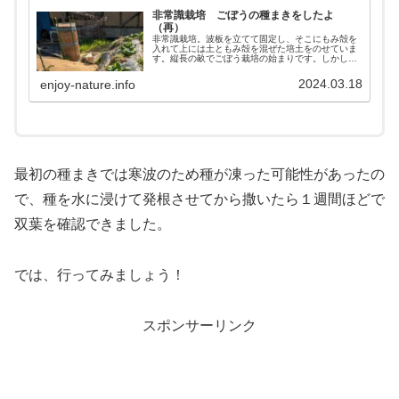
非常識栽培 ごぼうの種まきをしたよ
（再）
非常識栽培。波板を立てて固定し、そこにもみ殻を
入れて上には土ともみ殻を混ぜた培土をのせていま
す。縦長の畝でごぼう栽培の始まりです。しかし前
回は浸水させて１日放置したら水は乾き、霜が降り
た状態で種が傷んだ可能性がありました。そしてそ
2024.03.18
enjoy-nature.info
の後も暖かい日はあったのですが発芽には適してい
ない気候が続きました。今回は改めて浸水をして発
芽を確認した種を撒きました。
最初の種まきでは寒波のため種が凍った可能性があったの
で、種を水に浸けて発根させてから撒いたら１週間ほどで
双葉を確認できました。
では、行ってみましょう！
スポンサーリンク