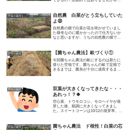
に収穫しましたよ（笑）ちょっと経緯を
説明しますね。
自然農 白菜がとう立ちしていた
野菜の栽培
よ😧
自然農の畑で白菜が花を咲かせていまし
た😅冬なのに暖かかったので仕方ないか
なと思いますが、うちの自然農の畑では
白菜の育ちが良くないです。2週間前に撒
いた種の状況と今回ジャガイモを植えた
のでそれも見てもらおうと思います。
【菌ちゃん農法】畝づくり①
野菜の栽培
今回菌ちゃん農法の畝にするのは新たに
借りた空地です。菌ちゃんの畝で定植で
きるまでは、菌糸が十分に成長するまで
の期間（３か月以上）見守る必要があり
ます。今回は木や落ち葉、枯草などの資
材を投入するまでの様子を紹介していま
す。
双葉が大きくなってきたな・・・
野菜の栽培
あれっ！？🍀
空心菜、トウモロコシ、モロヘイヤが発
芽した後、順調に大きくなってきまし
た。スイートコーンは10/12の発芽率、空
心菜とモロヘイヤは複数撒きをしている
のですべてのセルで発芽しており、株数
は確保できそうです。その中で四つ葉の
菌ちゃん農法 ド根性！白菜の芯
野菜の栽培
空心菜がありましたよ。