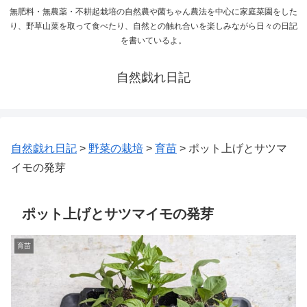
無肥料・無農薬・不耕起栽培の自然農や菌ちゃん農法を中心に家庭菜園をした
り、野草山菜を取って食べたり、自然との触れ合いを楽しみながら日々の日記
を書いているよ。
自然戯れ日記
自然戯れ日記
>
野菜の栽培
>
育苗
>
ポット上げとサツマ
イモの発芽
ポット上げとサツマイモの発芽
育苗