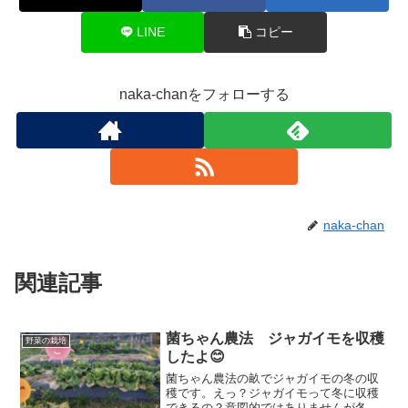
LINE
コピー
naka-chanをフォローする
naka-chan
関連記事
菌ちゃん農法 ジャガイモを収穫
野菜の栽培
したよ😊
菌ちゃん農法の畝でジャガイモの冬の収
穫です。えっ？ジャガイモって冬に収穫
できるの？意図的ではありませんが冬場