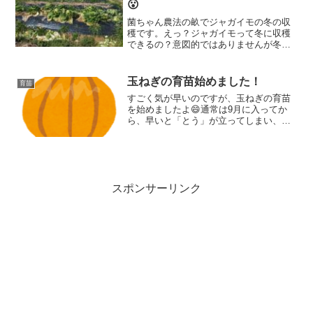
😮
菌ちゃん農法の畝でジャガイモの冬の収
穫です。えっ？ジャガイモって冬に収穫
できるの？意図的ではありませんが冬場
に収穫しましたよ（笑）ちょっと経緯を
説明しますね。
玉ねぎの育苗始めました！
育苗
すごく気が早いのですが、玉ねぎの育苗
を始めましたよ😄通常は9月に入ってか
ら、早いと「とう」が立ってしまい、遅
いと玉が太らないことになってしまうの
で、玉ねぎの育苗は難しいと認識してい
ます。自然農の畑で２年玉ねぎを育てて
きましたが、売っているような玉ねぎに
育つのは本当にわずかでした。この２年
間で気になったことがあるので今回はそ
スポンサーリンク
れらの内容と、それを踏まえて今回は８
月下旬に育苗を始めました。