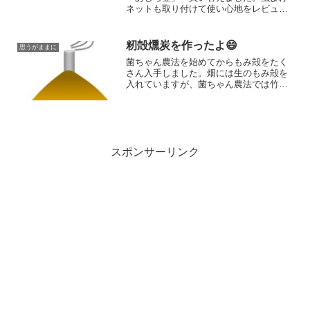
ネットも取り付けて使い心地をレビュ
ー。実際に使って感じたメリットや印象
を紹介します。
籾殻燻炭を作ったよ😄
思うがままに
菌ちゃん農法を始めてからもみ殻をたく
さん入手しました。畑には生のもみ殻を
入れていますが、菌ちゃん農法では竹炭
を入れたりしているそう。竹炭を作る設
備はないので、「籾殻燻炭なら簡単にで
きるのでは？畑に入れてみたいな」と思
って作り方を調べてみました。そうする
と煙や火が出ることから、今の時代は田
んぼでも燻炭を作るのができなくなって
スポンサーリンク
いるそう。煙が出ないような安全な作り
方をいろいろ調べて作ることにしました
よ😊