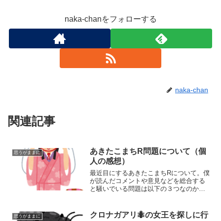
naka-chanをフォローする
naka-chan
関連記事
あきたこまちR問題について（個
思うがままに
人の感想）
最近目にするあきたこまちRについて。僕
が読んだコメントや意見などを総合する
と騒いでいる問題は以下の３つなのか
な？と思います。１．カドミウムの含有
量 ２．放射線育種された品種を使って
いる ３．全面切り替えをする ちょっ
クロナガアリ🐜の女王を探しに行
思うがままに
と考えていました。