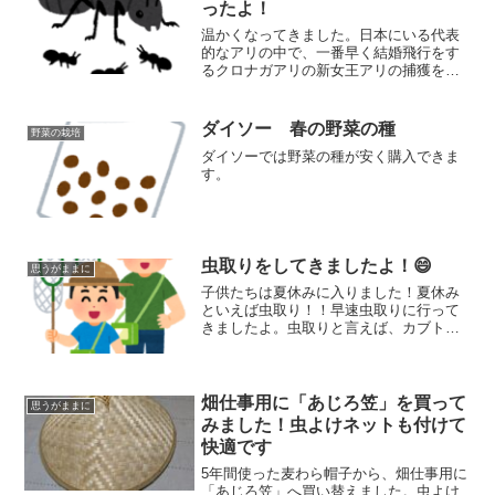
ったよ！
温かくなってきました。日本にいる代表
的なアリの中で、一番早く結婚飛行をす
るクロナガアリの新女王アリの捕獲をし
てきました。今まではなかなか見つけら
れませんでしたが、今年はアリの巣を確
認していましたのでそのあたりを中心に
ダイソー 春の野菜の種
野菜の栽培
探すことにしました。
ダイソーでは野菜の種が安く購入できま
す。
虫取りをしてきましたよ！😄
思うがままに
子供たちは夏休みに入りました！夏休み
といえば虫取り！！早速虫取りに行って
きましたよ。虫取りと言えば、カブトム
シ・クワガタムシ。もちろんそれらも取
りますが、うちの長男はアリ。今回はト
ビイロケアリの結婚飛行で女王アリを捕
まえましたよ！
畑仕事用に「あじろ笠」を買って
思うがままに
みました！虫よけネットも付けて
快適です
5年間使った麦わら帽子から、畑仕事用に
「あじろ笠」へ買い替えました。虫よけ