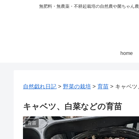
無肥料・無農薬・不耕起栽培の自然農や菌ちゃん農
home
自然戯れ日記
>
野菜の栽培
>
育苗
>
キャベツ
キャベツ、白菜などの育苗
育苗