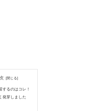
次
苗するのはコレ！
く発芽しました