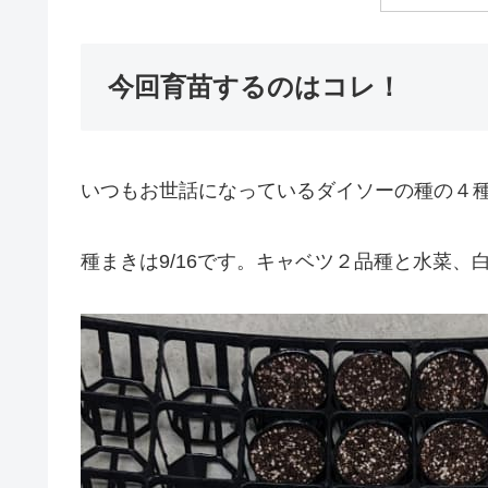
今回育苗するのはコレ！
いつもお世話になっているダイソーの種の４
種まきは9/16です。キャベツ２品種と水菜、