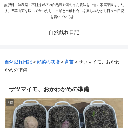
無肥料・無農薬・不耕起栽培の自然農や菌ちゃん農法を中心に家庭菜園をした
り、野草山菜を取って食べたり、自然との触れ合いを楽しみながら日々の日記
を書いているよ。
自然戯れ日記
自然戯れ日記
>
野菜の栽培
>
育苗
>
サツマイモ、おかわ
かめの準備
サツマイモ、おかわかめの準備
育苗