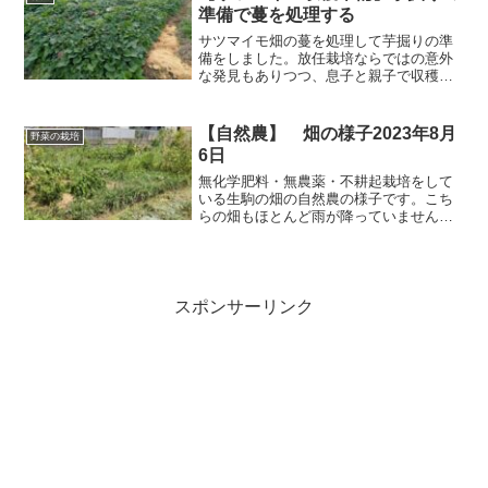
準備で蔓を処理する
サツマイモ畑の蔓を処理して芋掘りの準
備をしました。放任栽培ならではの意外
な発見もありつつ、息子と親子で収穫に
挑むための畑整備の様子を紹介します。
【自然農】 畑の様子2023年8月
野菜の栽培
6日
無化学肥料・無農薬・不耕起栽培をして
いる生駒の畑の自然農の様子です。こち
らの畑もほとんど雨が降っていません😓
と言いつつもこの畑は水はけが悪いの
で、こういう時期でも水気はあります。
いいのか悪いのか・・・そして真昼の暑
い時間帯の畑・・・
スポンサーリンク