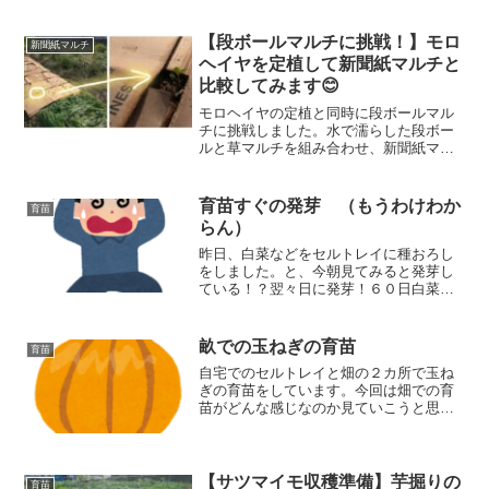
て野菜たちの生育を阻害するほどになっ
ていました。なので草刈りをして野菜に
日があたるようにしました。反省の多い
【段ボールマルチに挑戦！】モロ
新聞紙マルチ
一日でした。
ヘイヤを定植して新聞紙マルチと
比較してみます😊
モロヘイヤの定植と同時に段ボールマル
チに挑戦しました。水で濡らした段ボー
ルと草マルチを組み合わせ、新聞紙マル
チとの防草効果や耐久性の違いを比較し
ていきます。
育苗すぐの発芽 （もうわけわか
育苗
らん）
昨日、白菜などをセルトレイに種おろし
をしました。と、今朝見てみると発芽し
ている！？翌々日に発芽！６０日白菜と
チマサンチュが発芽していました！で
も、「ん？？」白菜ってこんな双葉じゃ
ないよね？培土を再利用していたため前
畝での玉ねぎの育苗
育苗
の種が混ざっていたようです。
自宅でのセルトレイと畑の２カ所で玉ね
ぎの育苗をしています。今回は畑での育
苗がどんな感じなのか見ていこうと思い
ます。
【サツマイモ収穫準備】芋掘りの
育苗