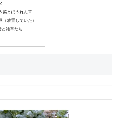
メ
う菜とほうれん草
豆（放置していた）
麦と雑草たち