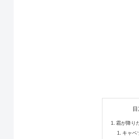
目
霜が降り
キャベ