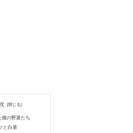
次
た畑の野菜たち
ツと白菜