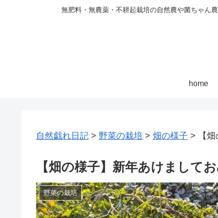
無肥料・無農薬・不耕起栽培の自然農や菌ちゃん農
home
自然戯れ日記
>
野菜の栽培
>
畑の様子
>
【畑
【畑の様子】新年あけましてお
野菜の栽培