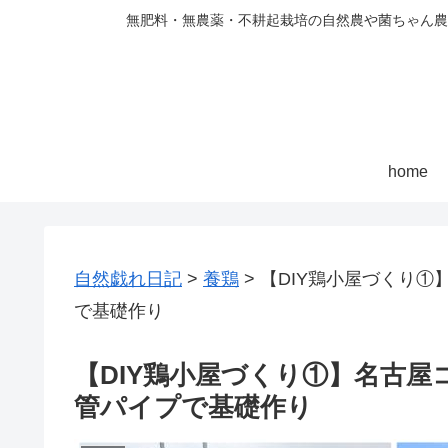
無肥料・無農薬・不耕起栽培の自然農や菌ちゃん農
home
自然戯れ日記
>
養鶏
>
【DIY鶏小屋づくり
で基礎作り
【DIY鶏小屋づくり①】名古
管パイプで基礎作り