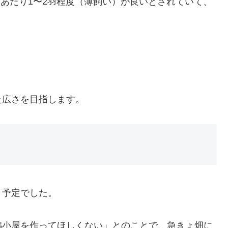
㎡あたり1〜2羽程度（薄飼い）が良いとされていて、
た広さを目指します。
う予定でした。
鶏小屋を作ってほしくない」とのことで、急きょ畑に