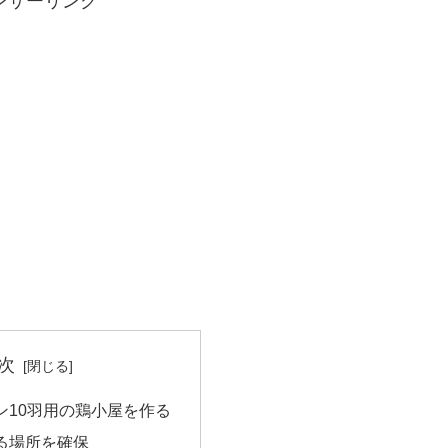
ンサーリンク
次
ン10羽用の鶏小屋を作る
る場所を確保