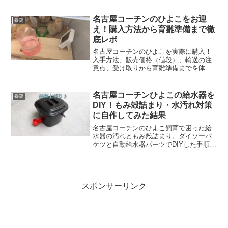
で大奮闘！成長したひなたちのかわいい
様子を紹介します。
名古屋コーチンのひよこをお迎
養鶏
え！購入方法から育雛準備まで徹
底レポ
名古屋コーチンのひよこを実際に購入！
入手方法、販売価格（値段）、輸送の注
意点、受け取りから育雛準備までを体験
ベースで詳しく解説します。
名古屋コーチンひよこの給水器を
養鶏
DIY！もみ殻詰まり・水汚れ対策
に自作してみた結果
名古屋コーチンのひよこ飼育で困った給
水器の汚れともみ殻詰まり。ダイソーバ
ケツと自動給水器パーツでDIYした手順や
使ってみた感想、改善点を詳しく紹介し
ます。
スポンサーリンク