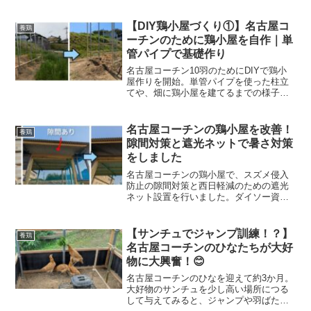
るために行った応急対策や、獣害対策に
ついて紹介します。
【DIY鶏小屋づくり①】名古屋コ
養鶏
ーチンのために鶏小屋を自作｜単
管パイプで基礎作り
名古屋コーチン10羽のためにDIYで鶏小
屋作りを開始。単管パイプを使った柱立
てや、畑に鶏小屋を建てるまでの様子を
紹介します。自然農の畑を一部転用して
進めた自作鶏舎づくりの記録です。
名古屋コーチンの鶏小屋を改善！
養鶏
隙間対策と遮光ネットで暑さ対策
をしました
名古屋コーチンの鶏小屋で、スズメ侵入
防止の隙間対策と西日軽減のための遮光
ネット設置を行いました。ダイソー資材
とタッカーを使ったDIY改善の記録です。
【サンチュでジャンプ訓練！？】
養鶏
名古屋コーチンのひなたちが大好
物に大興奮！😊
名古屋コーチンのひなを迎えて約3か月。
大好物のサンチュを少し高い場所につる
して与えてみると、ジャンプや羽ばたき