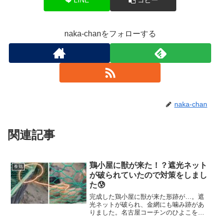
naka-chanをフォローする
naka-chan
関連記事
鶏小屋に獣が来た！？遮光ネット
養鶏
が破られていたので対策をしまし
た😰
完成した鶏小屋に獣が来た形跡が…。遮
光ネットが破られ、金網にも噛み跡があ
りました。名古屋コーチンのひよこを守