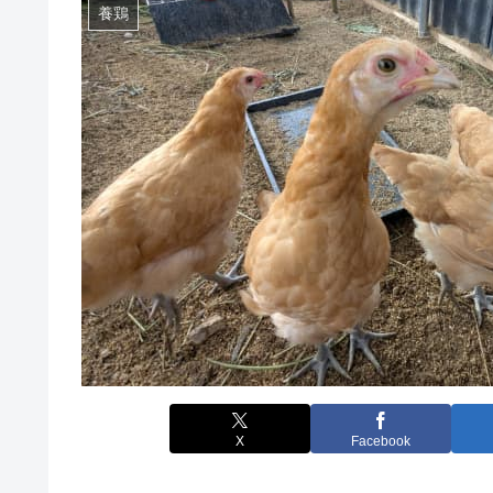
養鶏
X
Facebook