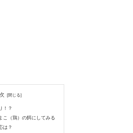
次
り！？
よこ（鶏）の餌にしてみる
応は？