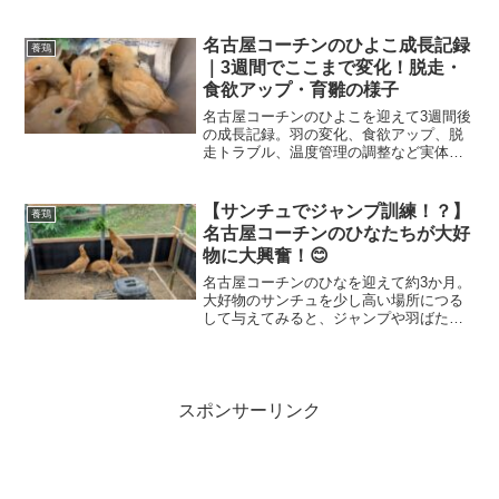
紹介します。自然農の畑を一部転用して
進めた自作鶏舎づくりの記録です。
名古屋コーチンのひよこ成長記録
養鶏
｜3週間でここまで変化！脱走・
食欲アップ・育雛の様子
名古屋コーチンのひよこを迎えて3週間後
の成長記録。羽の変化、食欲アップ、脱
走トラブル、温度管理の調整など実体験
で詳しく紹介します。
【サンチュでジャンプ訓練！？】
養鶏
名古屋コーチンのひなたちが大好
物に大興奮！😊
名古屋コーチンのひなを迎えて約3か月。
大好物のサンチュを少し高い場所につる
して与えてみると、ジャンプや羽ばたき
で大奮闘！成長したひなたちのかわいい
様子を紹介します。
スポンサーリンク