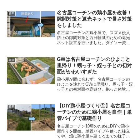
説します。
名古屋コーチンの鶏小屋を改善！
養鶏
隙間対策と遮光ネットで暑さ対策
をしました
名古屋コーチンの鶏小屋で、スズメ侵入
防止の隙間対策と西日軽減のための遮光
ネット設置を行いました。ダイソー資材
とタッカーを使ったDIY改善の記録です。
GWは名古屋コーチンのひよこと
養鶏
里帰り！甥っ子・姪っ子との初対
面がかわいすぎた
鶏小屋が間に合わず、名古屋コーチンの
ひよこを連れてGWに里帰り。甥っ子・姪
っ子との初対面や庭遊び、抱っこ体験の
様子を紹介します。
【DIY鶏小屋づくり①】名古屋コ
養鶏
ーチンのために鶏小屋を自作｜単
管パイプで基礎作り
名古屋コーチン10羽のためにDIYで鶏小
屋作りを開始。単管パイプを使った柱立
てや、畑に鶏小屋を建てるまでの様子を