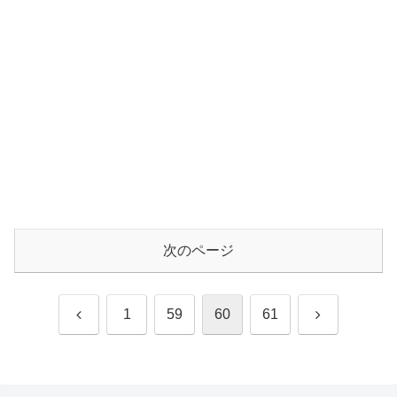
次のページ
前
次
1
59
60
61
へ
へ