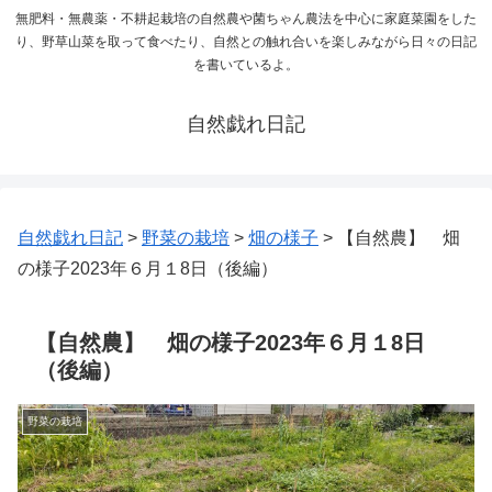
無肥料・無農薬・不耕起栽培の自然農や菌ちゃん農法を中心に家庭菜園をした
り、野草山菜を取って食べたり、自然との触れ合いを楽しみながら日々の日記
を書いているよ。
自然戯れ日記
自然戯れ日記
>
野菜の栽培
>
畑の様子
>
【自然農】 畑
の様子2023年６月１8日（後編）
【自然農】 畑の様子2023年６月１8日
（後編）
野菜の栽培