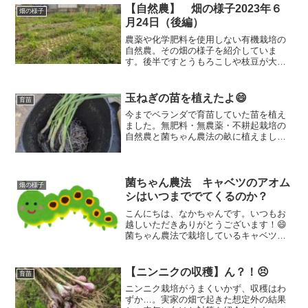
と発芽率が極端に悪かったです。
【自然農】 畑の様子2023年６
畑の様子
月24日（後編）
農薬や化学肥料を使用しない有機栽培の
自然農。その畑の様子を紹介していま
す。後半ですとうもろこしや枝豆が大き
くなってきて、ズッキーニ青馬はウリハ
ムシにやられてボロボロでしたが少し立
ち直ってきています。畑で育っている野
玉ねぎの苗を植えたよ😄
育苗
菜たちの様子を見ていただきましょう！
今までベランダで育苗していた苗を植え
ました。無肥料・無農薬・不耕起栽培の
自然農と菌ちゃん農法の畝に植えまし
た。以前セルトレイで育苗した苗の隣に
植えて成長の差を確認しました。
菌ちゃん農法 キャベツのアオム
畑の様子
シはいつまででてくるのか？
こんにちは、なかちゃんです。いつもお
越しいただきありがとうございます！😄
菌ちゃん農法で栽培しているキャベツに
青虫がつきました。そして、徹底してテ
デトールで駆除していますが、行くたび
に数匹発見します。アオムシ被害今回
【ニンニクの収穫】ん？！😣
育苗
も・・・😫では、行ってみま...
ニンニク栽培がうまくいかず、収穫はわ
ずか…。実家の畑で起きた想定外の結果