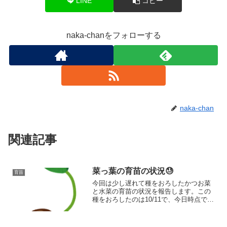
LINE
コピー
naka-chanをフォローする
naka-chan
関連記事
菜っ葉の育苗の状況😓
育苗
今回は少し遅れて種をおろしたかつお菜
と水菜の育苗の状況を報告します。この
種をおろしたのは10/11で、今日時点で8
日経っています。種が古かったこともあ
ってちゃんと発芽するのかな？と心配し
ていましたが、結果は惨敗。常温保管だ