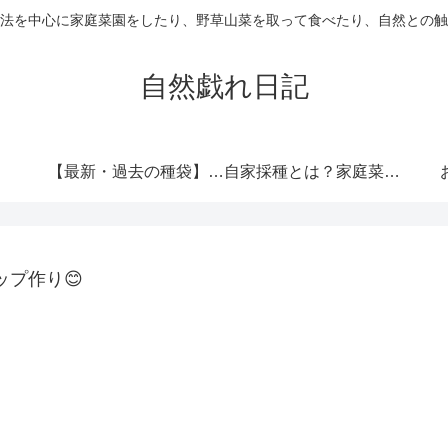
法を中心に家庭菜園をしたり、野草山菜を取って食べたり、自然との触
自然戯れ日記
【最新・過去の種袋】ダイソーの種一覧まとめ！発売時期・全種類・栽培記録歴代リンク集
自家採種とは？家庭菜園で種をつなぐという選択
プ作り😊