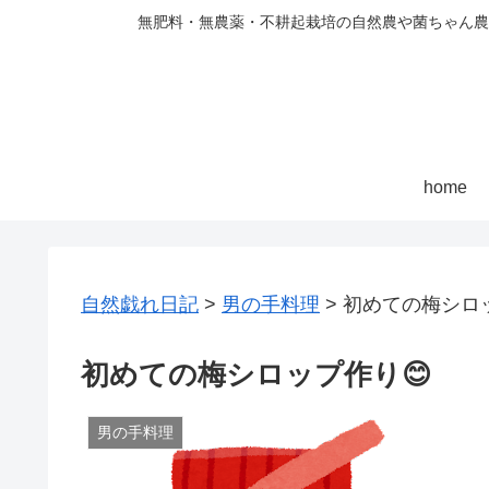
無肥料・無農薬・不耕起栽培の自然農や菌ちゃん農
home
自然戯れ日記
>
男の手料理
>
初めての梅シロッ
初めての梅シロップ作り😊
男の手料理