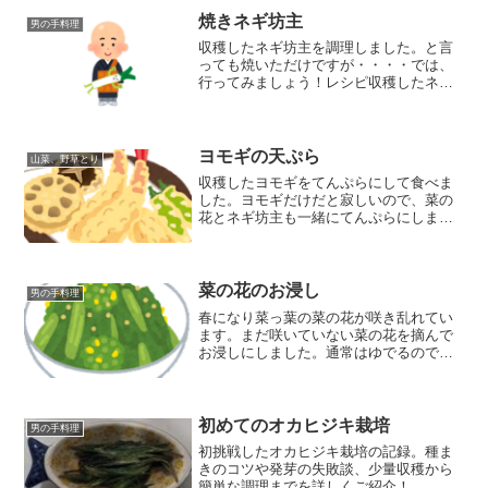
モギの葉のお茶を作って飲むことにしま
した。
焼きネギ坊主
男の手料理
収穫したネギ坊主を調理しました。と言
っても焼いただけですが・・・・では、
行ってみましょう！レシピ収穫したネギ
坊主をさっと洗います。そのあとフライ
パンにごま油をひいて蒸し焼きにしま
す。両面をしっかり焼いて盛り付けて、
はい、出来上がり！ めちゃ...
ヨモギの天ぷら
山菜、野草とり
収穫したヨモギをてんぷらにして食べま
した。ヨモギだけだと寂しいので、菜の
花とネギ坊主も一緒にてんぷらにしまし
た。春の味覚3種盛りですね。あんまりネ
ギ坊主とヨモギはあまり食べる機会が少
ないと思うので食レポをします。レシピ
まずは食材を準備します...
菜の花のお浸し
男の手料理
春になり菜っ葉の菜の花が咲き乱れてい
ます。まだ咲いていない菜の花を摘んで
お浸しにしました。通常はゆでるのです
か、今回はフライパンで蒸し焼きにして
お浸しを作りました。自然農で採れた野
菜は味が濃くてとてもおいしいです。
初めてのオカヒジキ栽培
男の手料理
初挑戦したオカヒジキ栽培の記録。種ま
きのコツや発芽の失敗談、少量収穫から
簡単な調理までを詳しくご紹介！