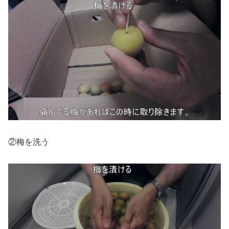
②梅を洗う