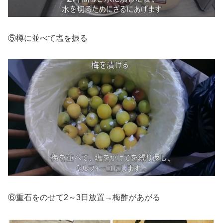
⑤樽に並べて塩を振る
⑥重石をのせて2～3日放置→梅酢があがる