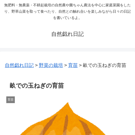
無肥料・無農薬・不耕起栽培の自然農や菌ちゃん農法を中心に家庭菜園をした
り、野草山菜を取って食べたり、自然との触れ合いを楽しみながら日々の日記
を書いているよ。
自然戯れ日記
自然戯れ日記
>
野菜の栽培
>
育苗
>
畝での玉ねぎの育苗
畝での玉ねぎの育苗
育苗