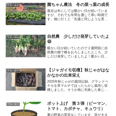
りにくい育苗ポットに種をおろしまし
菌ちゃん農法 冬の菜っ葉の成長
野菜の栽培
た。
最近は冬にしては暖かい日が続いていま
すが、それでも年間を通して寒い時期で
す。畑に行くと「先週と同じような景
色・・・😑」と思ってしまいますが、ち
ょっとずつですが成長しています。よく
よく見ると、ですが。そして、気のせい
と言われれば気のせいかもしれません
自然農 少しだけ発芽していたよ
野菜の栽培
が・・・😅
😄
暖かい日が続いていたので２週間前に自
然農の畑で種をおろしましたところ、少
しだけ発芽していましたよ！暖かい日が
続いているおかげですね！これだけ暖か
いといつもより早めの種まき、育苗をす
ればたくさん収穫ができそうです。
【ジャガイモ収穫】秋じゃがはな
野菜の栽培
かなかの出来栄え
2025年秋じゃがの栽培記録。グランドペ
チカを草マルチでほったらかし栽培し収
穫しました。そうか病に失敗した春じゃ
がからのリベンジと、春じゃが（アンデ
スレッド・グランドペチカ）の準備につ
いて紹介します。
ポット上げ 第３弾（ピーマン、
野菜の栽培
トマト、カボチャ、キュウリ）
夏の野菜の育苗をしています。苗が大き