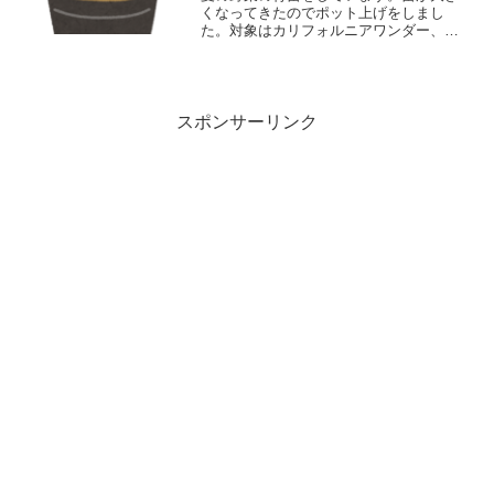
くなってきたのでポット上げをしまし
た。対象はカリフォルニアワンダー、フ
ァーストトマト、加賀節成きゅうり、白
皮砂糖南瓜。スケジュールを考えるとも
う少し種おろしを遅らせてもよかったも
のもあり、計画を立てることが大切。
スポンサーリンク