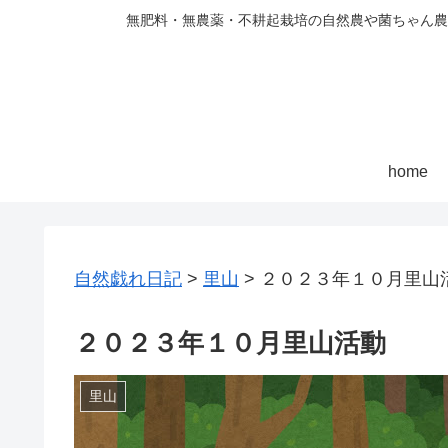
無肥料・無農薬・不耕起栽培の自然農や菌ちゃん農
home
自然戯れ日記
>
里山
>
２０２３年１０月里山
２０２３年１０月里山活動
里山