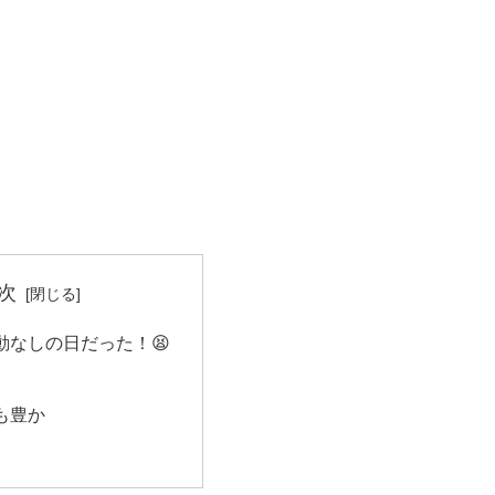
次
動なしの日だった！😫
も豊か