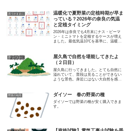
温暖化で夏野菜の定植時期が早ま
思うがままに
っている？2026年の奈良の気温
と定植タイミング
2026年は奈良でも4月末にナス・ピーマ
ン・ミニトマトを定植するケースが増え
ました。最低気温10℃を基準に、温暖化
による定植時期の変化や育苗スケジュー
ルへの影響について実体験ベースで紹介
します。
屋久島で自然を堪能してきたよ
思うがままに
（２日目）
屋久島に行ってきました。とても自然に
溢れていて、普段は見ることができない
ような景色。身近にはない大自然を感じ
ることができ、リラックスした時間を過
ごせたと同時に、人が作り出しているこ
の便利な生活のありがたさを改めて感じ
ダイソー 春の野菜の種
野菜の栽培
ましたよ！
ダイソーでは野菜の種が安く購入できま
す。
【資格試験】電気工事士試験を受