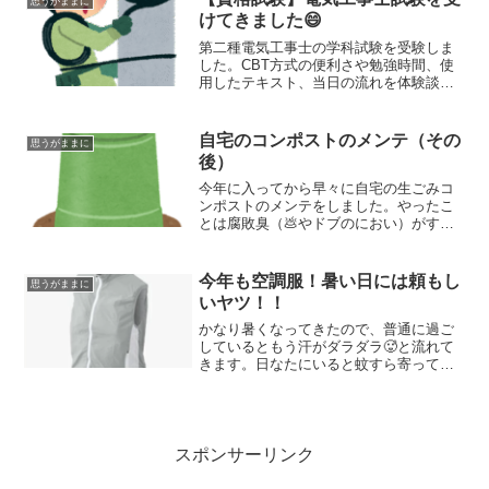
思うがままに
けてきました😄
第二種電気工事士の学科試験を受験しま
した。CBT方式の便利さや勉強時間、使
用したテキスト、当日の流れを体験談と
して紹介します。
自宅のコンポストのメンテ（その
思うがままに
後）
今年に入ってから早々に自宅の生ごみコ
ンポストのメンテをしました。やったこ
とは腐敗臭（💩やドブのにおい）がする
状態になっていたので何とか改善しよう
ともみ殻と米ぬかを混ぜました。結果、
悪臭はなくなり白い菌が表面に発生して
今年も空調服！暑い日には頼もし
思うがままに
いました。ここに生ごみ（大根やイモの
いヤツ！！
痛んだ部分）を荒く刻んで放り込んでい
ました。その後の様子を見ていただこう
かなり暑くなってきたので、普通に過ご
と思います。
しているともう汗がダラダラ🥵と流れて
きます。日なたにいると蚊すら寄ってこ
ないほど暑いくらい😫こういう季節は空
調服が活躍します。いいヤツは使ったこ
とはありませんが、昨年購入した激安の
空調服でも暑さは凌げました！
スポンサーリンク