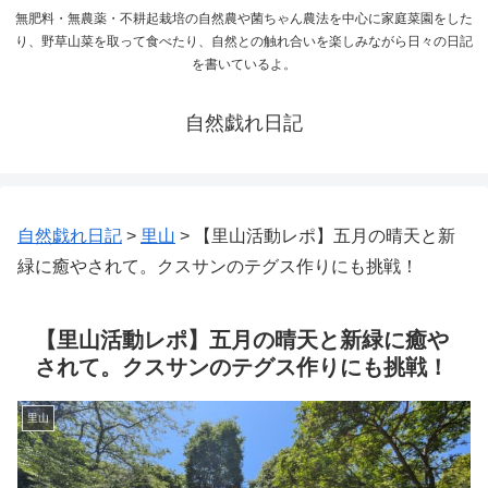
無肥料・無農薬・不耕起栽培の自然農や菌ちゃん農法を中心に家庭菜園をした
り、野草山菜を取って食べたり、自然との触れ合いを楽しみながら日々の日記
を書いているよ。
自然戯れ日記
自然戯れ日記
>
里山
>
【里山活動レポ】五月の晴天と新
緑に癒やされて。クスサンのテグス作りにも挑戦！
【里山活動レポ】五月の晴天と新緑に癒や
されて。クスサンのテグス作りにも挑戦！
里山