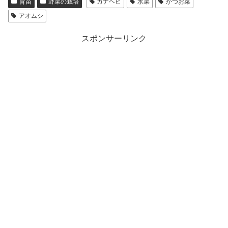
育苗
野菜の栽培
カナヘビ
水菜
かつお菜
アオムシ
スポンサーリンク