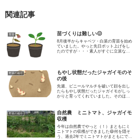
関連記事
苗づくりは難しい😖
育苗
8月後半からキャベツ・白菜の育苗を始め
ていました。やっと先日ポット上げをし
たのですが・・・素人がすぐに立派な苗
を作ろうとしてもなかなか難しいものだ
なと感じました。どんな様子か見てもら
いましょう😓
もやし状態だったジャガイモのそ
野菜の栽培
の後
先週、ビニールマルチを破いて顔を出し
たらもやし状態だったジャガイモがしっ
かりと育ってくれていました。そのほ
か、白菜とキャベツの定植もしました
よ！
自然農 ミニトマト、ジャガイモ
野菜の栽培
収穫
今年は自然農でやっと（！）まともにミ
ニトマトの収穫ができました😄何を隠そ
う、過去2年でミニトマトがまともにでき