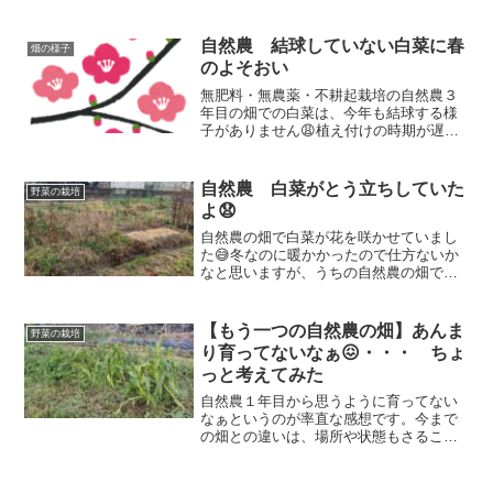
たことがなかったんです（苦笑）畑でつ
まんで食べるくらいはできていました
が、鈴なりで持って帰るくらいの収穫は
自然農 結球していない白菜に春
畑の様子
なかったんです。簡単なミニトマトのは
のよそおい
ずですが、今までなぜできなかったの
か・・・
無肥料・無農薬・不耕起栽培の自然農３
年目の畑での白菜は、今年も結球する様
子がありません😩植え付けの時期が遅い
のと、養分が少ないことのダブルパンチ
なのだと思います。こんな白菜ですが、
春の雰囲気を感じましたよ。🌸
自然農 白菜がとう立ちしていた
野菜の栽培
よ😧
自然農の畑で白菜が花を咲かせていまし
た😅冬なのに暖かかったので仕方ないか
なと思いますが、うちの自然農の畑では
白菜の育ちが良くないです。2週間前に撒
いた種の状況と今回ジャガイモを植えた
のでそれも見てもらおうと思います。
【もう一つの自然農の畑】あんま
野菜の栽培
り育ってないなぁ😖・・・ ちょ
っと考えてみた
自然農１年目から思うように育ってない
なぁというのが率直な感想です。今まで
の畑との違いは、場所や状態もさること
ながら、畝を作ったか、作らずに平畝で
やったか、です。この畑では畝立てをし
た畝と平畝で野菜の生育の違いを比較し