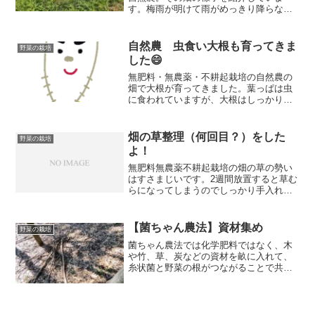
す。梅雨が明けて雨がめっきり降らなく
なりました。この季節は草の仮加減が難
しいです。刈りすぎると乾燥が進み水切
れしてしまう。刈らないと草に負ける
自然農 虫食い大根も育ってきま
野菜の栽培
し、中途半端に刈ると永遠に草刈りをし
した😄
ないといけない。どうしたらいいの？
無肥料・無農薬・不耕起栽培の自然農の
畑で大根が育ってきました。葉っぱは虫
に食われていますが、大根はしっかりと
育ってくれていますよ！
畑の草整理（何回目？）をした
野菜の栽培
よ！
無肥料無農薬不耕起栽培の畑の草の勢い
はすさまじいです。2週間放置すると草む
らになってしまうのでしっかり手入れが
必要です。今回は半日ほどかけて草整理
収穫をしてきました。疲れたけど気持ち
はリフレッシュできましたよ！
【菌ちゃん農法】資材集め
野菜の栽培
菌ちゃん農法では化学肥料ではなく、木
や竹、草、炭などの資材を畝に入れて、
糸状菌と野菜の根がつながることで共生
し、野菜が育つという農法です。今回は
朽ち木を中心に集めましたが、以前から
竹やもみ殻などを集めていましたのでそ
れらの紹介もしますね！