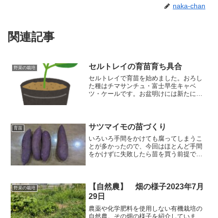
naka-chan
関連記事
セルトレイの育苗育ち具合
野菜の栽培
セルトレイで育苗を始めました。おろし
た種はチマサンチュ・富士早生キャベ
ツ・ケールです。お盆明けには新たに第
２弾の育苗を始めようと思っています
が、8月早々に育苗を始めた苗たちがどの
ようになっているのか紹介しますね。
サツマイモの苗づくり
育苗
いろいろ手間をかけても腐ってしまうこ
とが多かったので、今回はほとんど手間
をかけずに失敗したら苗を買う前提で取
り組みます（手間をかけずダメもと
で！）考えたのは、保温しながら発芽が
できる環境作りです。自宅には保温装置
はありませんので、お日様に温めてもら
【自然農】 畑の様子2023年7月
野菜の栽培
います。保温と言えば発泡スチロール容
29日
器ともみ殻。これらの組み合わせです。
農薬や化学肥料を使用しない有機栽培の
自然農。その畑の様子を紹介していま