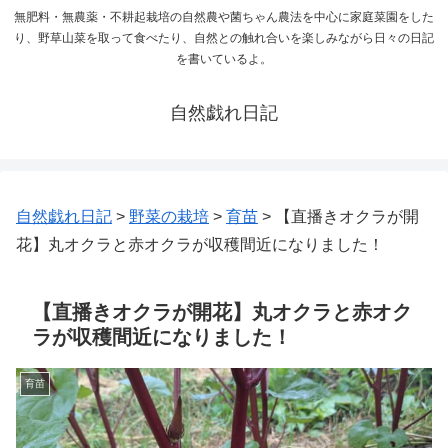
無肥料・無農薬・不耕起栽培の自然農や菌ちゃん農法を中心に家庭菜園をした
り、野草山菜を取って食べたり、自然との触れ合いを楽しみながら日々の日記
を書いているよ。
自然戯れ日記
自然戯れ日記
>
野菜の栽培
>
育苗
>
【直播きオクラが開
花】丸オクラと赤オクラが収穫間近になりました！
【直播きオクラが開花】丸オクラと赤オク
ラが収穫間近になりました！
育苗