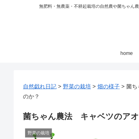
無肥料・無農薬・不耕起栽培の自然農や菌ちゃん農
home
自然戯れ日記
>
野菜の栽培
>
畑の様子
>
菌ち
のか？
菌ちゃん農法 キャベツのア
野菜の栽培