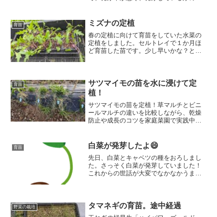
気を感じられませんでした。しばらくそ
のままで育てていると少しまともになっ
てきましたよ！
ミズナの定植
育苗
春の定植に向けて育苗をしていた水菜の
定植をしました。セルトレイで１か月ほ
ど育苗した苗です。少し早いかな？とは
思いつつも、セルトレイでベランダで育
てるよりも畑でお日様🌞の光を浴びなが
ら育てる方が絶対にいい！と思ったので
定植することにしました。ムシも出てき
サツマイモの苗を水に浸けて定
育苗
ていないし病気にもなりにくいかな？と
植！
思っています。
サツマイモの苗を定植！草マルチとビニ
ールマルチの違いを比較しながら、乾燥
防止や成長のコツを家庭菜園で実践中で
す。
白菜が発芽したよ😄
育苗
先日、白菜とキャベツの種をおろしまし
た。さっそく白菜が発芽していました！
これからの世話が大変でなかなかうまく
いかないのですが、発芽を見るとやっぱ
りうれしいものです。
タマネギの育苗。途中経過
野菜の栽培