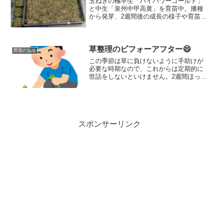
玉ねぎの極早生「ハイパワーゴールド」
と中生「泉州中甲高黄」を育苗中。播種
から発芽、2週間後の成長の様子や育苗の
ポイントをまとめました。
草整理のビフォーアフター😄
野菜の栽培
この季節は草に負けないように手助けが
必要な時期なので、これからは定期的に
世話をしないといけません。2週間ほった
らかしにすると草に埋もれてしまうので
週1しか畑に行けないと結構つらい。でき
る範囲で草整理をやっていこうと思いま
す。
スポンサーリンク