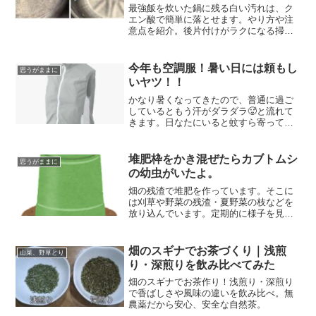
最強飯を炊いた鍋に残る白い汚れは、ク
エン酸で簡単に落とせます。やり方や注
意点を紹介。後片付けがラクになる掃除
方法です。
今年も空調服！暑い日には頼もし
思うがままに
いヤツ！！
かなり暑くなってきたので、普通に過ご
しているともう汗がダラダラ🥵と流れて
きます。日なたにいると蚊すら寄ってこ
ないほど暑いくらい😫こういう季節は空
調服が活躍します。いいヤツは使ったこ
とはありませんが、昨年購入した激安の
堆肥枠をかき混ぜたらカブトムシ
思うがままに
空調服でも暑さは凌げました！
の幼虫がいたよ。
畑の残渣で堆肥を作っています。そこに
は刈草や野菜の残渣・夏野菜の枝などを
放り込んでいます。定期的に様子を見る
ついでに上下をひっくり返しています。
今回は嵩は減っているようでしたが、冬
だったのであまり分解は進んでいません
畑のスギナでお茶づくり｜浅煎
山菜、野草とり
でした。堆肥の層にはカブトムシの幼虫
り・深煎りを飲み比べてみた
がいました。
畑のスギナでお茶作り！浅煎り・深煎り
で香ばしさや風味の違いを飲み比べ。無
農薬だから安心、安全な自然茶。