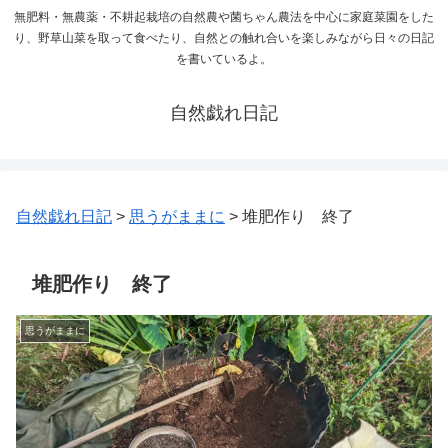
無肥料・無農薬・不耕起栽培の自然農や菌ちゃん農法を中心に家庭菜園をした
り、野草山菜を取って食べたり、自然との触れ合いを楽しみながら日々の日記
を書いているよ。
自然戯れ日記
自然戯れ日記
>
思うがままに
>
堆肥作り 終了
堆肥作り 終了
思うがままに