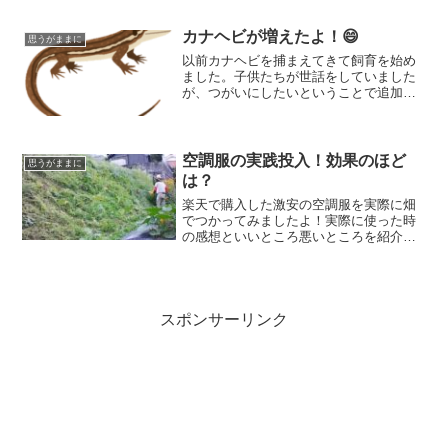
カナヘビが増えたよ！😄
思うがままに
以前カナヘビを捕まえてきて飼育を始め
ました。子供たちが世話をしていました
が、つがいにしたいということで追加で
カナヘビを捕まえに行ってきました。
空調服の実践投入！効果のほど
思うがままに
は？
楽天で購入した激安の空調服を実際に畑
でつかってみましたよ！実際に使った時
の感想といいところ悪いところを紹介し
ます。結論としてはコスパはすごくい
い！効果としては汗だくにならない、影
に入ると風が吹いているので涼しく感じ
るといった感じです。
スポンサーリンク