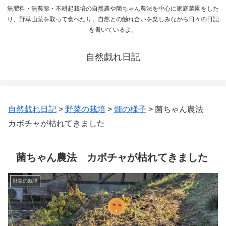
無肥料・無農薬・不耕起栽培の自然農や菌ちゃん農法を中心に家庭菜園をした
り、野草山菜を取って食べたり、自然との触れ合いを楽しみながら日々の日記
を書いているよ。
自然戯れ日記
自然戯れ日記
>
野菜の栽培
>
畑の様子
>
菌ちゃん農法
カボチャが枯れてきました
菌ちゃん農法 カボチャが枯れてきました
野菜の栽培