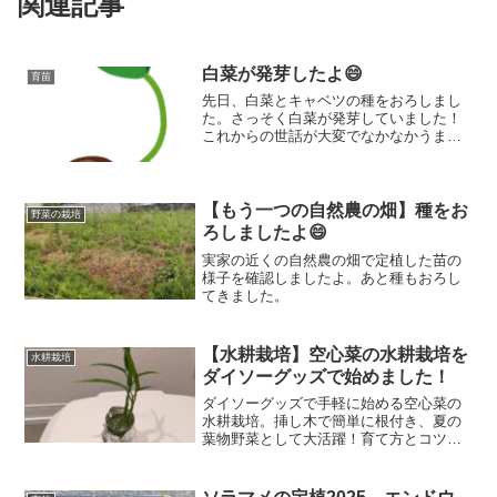
関連記事
白菜が発芽したよ😄
育苗
先日、白菜とキャベツの種をおろしまし
た。さっそく白菜が発芽していました！
これからの世話が大変でなかなかうまく
いかないのですが、発芽を見るとやっぱ
りうれしいものです。
【もう一つの自然農の畑】種をお
野菜の栽培
ろしましたよ😄
実家の近くの自然農の畑で定植した苗の
様子を確認しましたよ。あと種もおろし
てきました。
【水耕栽培】空心菜の水耕栽培を
水耕栽培
ダイソーグッズで始めました！
ダイソーグッズで手軽に始める空心菜の
水耕栽培。挿し木で簡単に根付き、夏の
葉物野菜として大活躍！育て方とコツを
紹介。