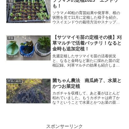
ソラマメの定植2025 エンドウ
育苗
も！
ソラマメ40粒の育苗結果や発芽率、根の
状態を見て11月に定植した様子を紹介。
ウスイエンドウの栽培方法やスナップエ
ンドウの播き直し状況もまとめていま
す。
【サツマイモ苗の定植その後】刈
育苗
草マルチで活着バッチリ！なると
金時も追加定植！
先週定植したサツマイモ苗の活着状況
と、なると金時など新たに採れた苗の定
植記録。刈草マルチの効果も紹介しま
す。
菌ちゃん農法 南瓜終了、水菜と
野菜の栽培
かつお菜定植
カボチャを収穫して、あと蔓がほとんど
枯れていました。もうカボチャは終了か
な？ということで水菜とかつお菜の苗を
植えましたよ。12月の定植でどこまで大
きく育つかな？無肥料・無農薬・不耕起
栽培の菌ちゃん農法と自然農で栽培して
います。
スポンサーリンク