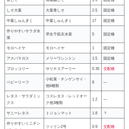
しそ大葉
大葉青しそ
2.5
固定種
中葉しゅんぎく
中葉しゅんぎく
17
固定種
作りやすいサラダ水
早生千筋京水菜
5
固定種
菜
モロヘイヤ
モロヘイヤ
1
固定種
アスパラガス
メリーワシントン
1.5
固定種
ブロッコリー
サリナスアーリー
0.35
交配種
小松菜・チンゲンサイ・
ベビーリーフ
8
—
他6種類
レタス・サラダミッ
コスレタス・レッドオー
1.2
—
クス
ク他3種類
サニーレタス
トジョンマット
1.8
？
作りやすいミニチン
ツィリン2号
0.9
交配種