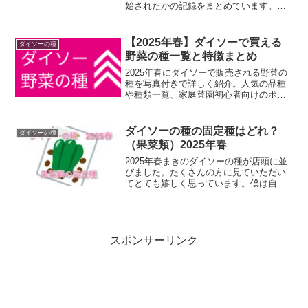
始されたかの記録をまとめています。な
お、現在発売中の最新の種袋写真や詳細
な品種レビューは、リンク先の「最新ま
とめページ」にてリアルタイムに更新中
【2025年春】ダイソーで買える
ダイソーの種
です！
野菜の種一覧と特徴まとめ
2025年春にダイソーで販売される野菜の
種を写真付きで詳しく紹介。人気の品種
や種類一覧、家庭菜園初心者向けのポイ
ント、販売時期の参考情報も掲載。
ダイソーの種の固定種はどれ？
ダイソーの種
（果菜類）2025年春
2025年春まきのダイソーの種が店頭に並
びました。たくさんの方に見ていただい
てとても嬉しく思っています。僕は自然
農や菌ちゃん農法で野菜を育てていて、
タネはできるだけ自家採種をしようと考
えています。ダイソーで発売された野菜
の種の中で種採りできそうなものを調べ
てみました。🧐今回は果菜類を調べてみ
スポンサーリンク
ましたよ！