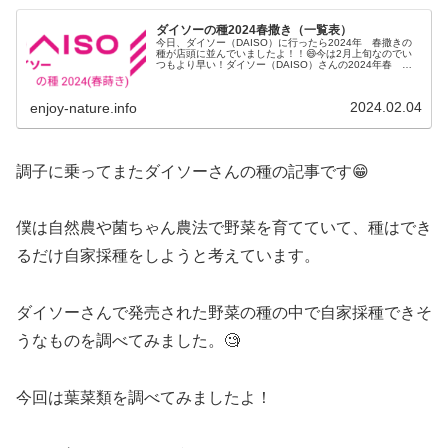
ダイソーの種2024春撒き（一覧表）
今日、ダイソー（DAISO）に行ったら2024年 春撒きの
種が店頭に並んでいましたよ！！😄今は2月上旬なのでい
つもより早い！ダイソー（DAISO）さんの2024年春 野
菜の種（スタンダード・アグリライフシリーズ）が店頭に
並んでました。店舗用の「発注・棚割表」（一覧表）の写
真を撮ったので紹介しますね。
2024.02.04
enjoy-nature.info
調子に乗ってまたダイソーさんの種の記事です😁
僕は自然農や菌ちゃん農法で野菜を育てていて、種はでき
るだけ自家採種をしようと考えています。
ダイソーさんで発売された野菜の種の中で自家採種できそ
うなものを調べてみました。🧐
今回は葉菜類を調べてみましたよ！