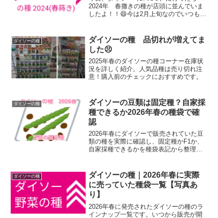
2024年 春撒きの種が店頭に並んでいま
したよ！！😄今は2月上旬なのでいつもよ
り早い！ダイソー（DAISO）さんの2024
年春 野菜の種（スタンダード・アグリ
ライフシリーズ）が店頭に並んでまし
ダイソーの種 品切れが増えてま
ダイソーの種
た。店舗用の「発注・棚割表」（一覧
した😣
表）の写真を撮ったので紹介しますね。
2025年春のダイソーの種コーナー在庫状
況を詳しく紹介。人気品種は売り切れ注
意！購入前のチェックにおすすめです。
ダイソーの豆類は固定種？自家採
ダイソーの種
種できるか2026年春の種袋で確
認
2026年春にダイソーで販売されていた豆
類の種を実際に確認し、固定種かF1か、
自家採種できるかを種袋表記から整理し
ました。枝豆、いんげん、エンドウなど
家庭菜園向け情報。
ダイソーの種｜2026年春に実際
ダイソーの種
に売っていた種袋一覧【写真あ
り】
2026年春に発売されたダイソーの種のラ
インナップ一覧です。いつから販売が開