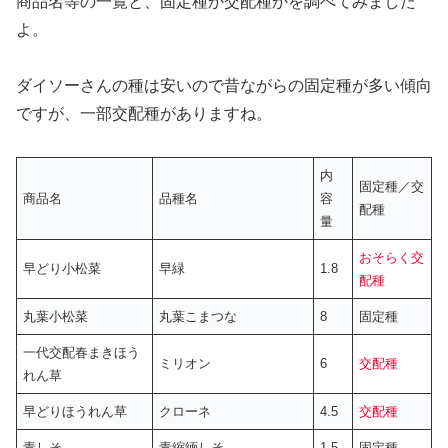
商品名等の一覧と、固定種か交配種かを調べてみました
よ。
ダイソーさんの種は安いので昔ながらの固定種が多い傾向
ですが、一部交配種がありますね。
内
固定種／交
商品名
品種名
容
配種
量
おそらく交
早どり小松菜
早緑
1.8
配種
丸葉小松菜
丸葉こまつな
8
固定種
一代交配春まきほう
ミリオン
6
交配種
れん草
早どりほうれん草
クローネ
4.5
交配種
青しそ
青縮緬しそ
1.5
固定種