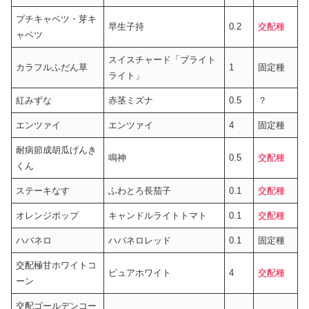
プチキャベツ・芽キ
早生子持
0.2
交配種
ャベツ
スイスチャード「ブライト
カラフルふだん草
1
固定種
ライト」
紅みずな
赤茎ミズナ
0.5
？
エンツァイ
エンツァイ
4
固定種
耐病節成胡瓜げんき
鳴神
0.5
交配種
くん
ステーキなす
ふわとろ長茄子
0.1
交配種
オレンジポップ
キャンドルライトトマト
0.1
交配種
ハバネロ
ハバネロレッド
0.1
固定種
交配極甘ホワイトコ
ピュアホワイト
4
交配種
ーン
交配ゴールデンコー