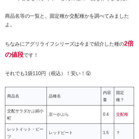
商品名等の一覧と、固定種か交配種かを調べてみました
よ。
2倍
ちなみにアグリライフシリーズは今まで紹介した種の
の値段
です！
それでも1袋110円（税込）！安い！😮
内容
固定
商品名
品種名
量
種？
交配サラダかぶ絹小
京一かぶら
0.4
交配種
町
レットイット・ビー
レッドビート
1.5
？
ツ