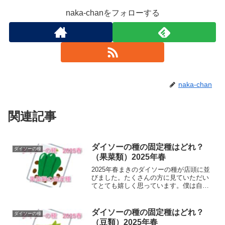
naka-chanをフォローする
naka-chan
関連記事
ダイソーの種の固定種はどれ？
ダイソーの種
（果菜類）2025年春
2025年春まきのダイソーの種が店頭に並
びました。たくさんの方に見ていただい
てとても嬉しく思っています。僕は自然
農や菌ちゃん農法で野菜を育てていて、
タネはできるだけ自家採種をしようと考
えています。ダイソーで発売された野菜
ダイソーの種の固定種はどれ？
ダイソーの種
の種の中で種採りできそうなものを調べ
（豆類）2025年春