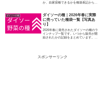
か、自家採種できるかを種袋表記から整
理しました。大根・人参・かぶなど家庭
菜園向け情報。
ダイソーの種｜2026年春に実際
ダイソーの種
に売っていた種袋一覧【写真あ
り】
2026年春に発売されたダイソーの種のラ
インナップ一覧です。いつから販売が開
始されたかの記録をまとめています。な
お、現在発売中の最新の種袋写真や詳細
な品種レビューは、リンク先の「最新ま
とめページ」にてリアルタイムに更新中
です！
スポンサーリンク