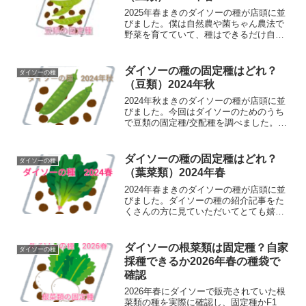
てみました。🧐今回は果菜類を調べてみ
ましたよ！
2025年春まきのダイソーの種が店頭に並
びました。僕は自然農や菌ちゃん農法で
野菜を育てていて、種はできるだけ自家
採種をしようと考えています。ダイソー
さんの種で固定種を探されている方もい
らっしゃるようですので、今回発売され
ダイソーの種の固定種はどれ？
ダイソーの種
た野菜の種の中で種採りできそうなもの
（豆類）2024年秋
を調べてみました。🧐今回は豆類を調べ
てみましたよ！
2024年秋まきのダイソーの種が店頭に並
びました。今回はダイソーのためのうち
で豆類の固定種/交配種を調べました。僕
は自然農や菌ちゃん農法で野菜を育てて
いて、種はできるだけ自家採種をしよう
と考えています。
ダイソーの種の固定種はどれ？
ダイソーの種
（葉菜類）2024年春
2024年春まきのダイソーの種が店頭に並
びました。ダイソーの種の紹介記事をた
くさんの方に見ていただいてとても嬉し
く思います。調子に乗ってダイソーさん
の種の記事です😁僕は自然農や菌ちゃん
農法で野菜を育てていて、種はできるだ
ダイソーの根菜類は固定種？自家
ダイソーの種
け自家採種をしようと考えています。ダ
採種できるか2026年春の種袋で
イソーで発売された野菜の種の中で自家
確認
採種できそうなものを調べてみました。
🧐今回は葉菜類を調べてみましたよ！
2026年春にダイソーで販売されていた根
菜類の種を実際に確認し、固定種かF1