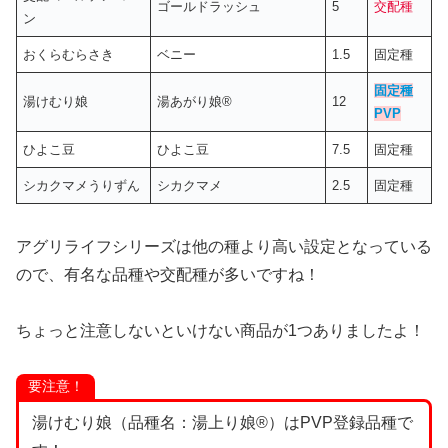
ゴールドラッシュ
5
交配種
ン
おくらむらさき
ベニー
1.5
固定種
固定種
湯けむり娘
湯あがり娘®
12
PVP
ひよこ豆
ひよこ豆
7.5
固定種
シカクマメうりずん
シカクマメ
2.5
固定種
アグリライフシリーズは他の種より高い設定となっている
ので、有名な品種や交配種が多いですね！
ちょっと注意しないといけない商品が1つありましたよ！
要注意！
湯けむり娘（品種名：湯上り娘®）はPVP登録品種で