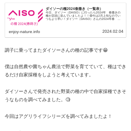
ダイソーの種2024春撒き（一覧表）
今日、ダイソー（DAISO）に行ったら2024年 春撒きの
種が店頭に並んでいましたよ！！😄今は2月上旬なのでい
つもより早い！ダイソー（DAISO）さんの2024年春 野
菜の種（スタンダード・アグリライフシリーズ）が店頭に
並んでました。店舗用の「発注・棚割表」（一覧表）の写
真を撮ったので紹介しますね。
2024.02.04
enjoy-nature.info
調子に乗ってまたダイソーさんの種の記事です😁
僕は自然農や菌ちゃん農法で野菜を育てていて、種はでき
るだけ自家採種をしようと考えています。
ダイソーさんで発売された野菜の種の中で自家採種できそ
うなものを調べてみました。🧐
今回はアグリライフシリーズを調べてみましたよ！