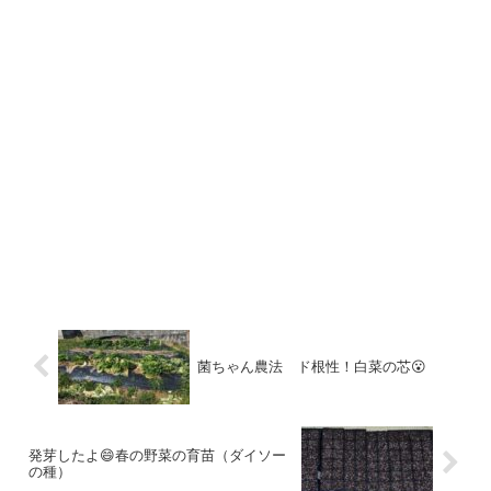
菌ちゃん農法 ド根性！白菜の芯😮
発芽したよ😄春の野菜の育苗（ダイソー
の種）