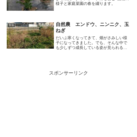
様子と家庭菜園の春を綴ります。
自然農 エンドウ、ニンニク、玉
育苗
ねぎ
だいぶ寒くなってきて、畑がさみしい様
子になってきました。でも、そんな中で
も少しずつ成長している姿が見られるの
は嬉しいことです。今回は自然農（無肥
料・無農薬・不耕起栽培）の畑で育って
きている野菜の様子です。
スポンサーリンク