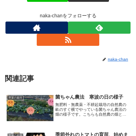
naka-chanをフォローする
naka-chan
関連記事
菌ちゃん農法 寒波の日の様子
野菜の栽培
無肥料・無農薬・不耕起栽培の自然農の
畝のすぐ横でやっている菌ちゃん農法の
畑の様子です。こちらも自然農の畑と同
じく畝を作って半年ほどですが、育ち方
は自然農より圧倒的に育っています。菌
ちゃん農法は今年から始めたので初めて
の冬ですので、どのような様子になるの
季節外れのトマトの育苗、始めま
野菜の栽培