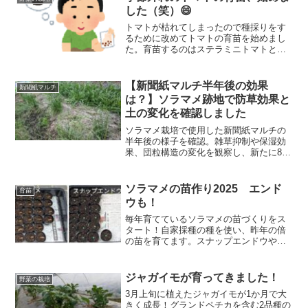
か観察したいと思います。
した（笑）😄
トマトが枯れてしまったので種採りをす
るために改めてトマトの育苗を始めまし
た。育苗するのはステラミニトマトとフ
ァーストトマトの2種類です。こんな季節
外れの育苗でどこまで育つのか！？チャ
レンジしてみますよ。
【新聞紙マルチ半年後の効果
新聞紙マルチ
は？】ソラマメ跡地で防草効果と
土の変化を確認しました
ソラマメ栽培で使用した新聞紙マルチの
半年後の様子を確認。雑草抑制や保湿効
果、団粒構造の変化を観察し、新たに8枚
重ねの新聞紙マルチで次の作付け準備を
行いました。
ソラマメの苗作り2025 エンド
育苗
ウも！
毎年育てているソラマメの苗づくりをス
タート！自家採種の種を使い、昨年の倍
の苗を育てます。スナップエンドウやウ
スイエンドウの育苗にも挑戦中です。
ジャガイモが育ってきました！
野菜の栽培
3月上旬に植えたジャガイモが1か月で大
きく成長！グランドペチカを含む2品種の