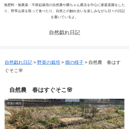
無肥料・無農薬・不耕起栽培の自然農や菌ちゃん農法を中心に家庭菜園をした
り、野草山菜を取って食べたり、自然との触れ合いを楽しみながら日々の日記
を書いているよ。
自然戯れ日記
自然戯れ日記
>
野菜の栽培
>
畑の様子
>
自然農 春はす
ぐそこ🌸
自然農 春はすぐそこ🌸
野菜の栽培