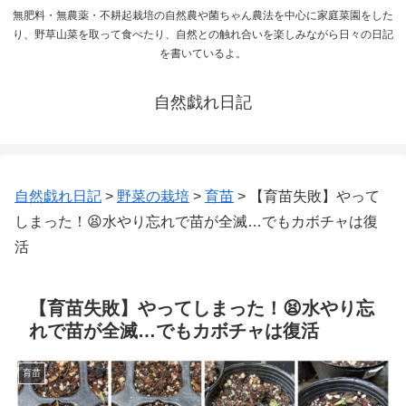
無肥料・無農薬・不耕起栽培の自然農や菌ちゃん農法を中心に家庭菜園をした
り、野草山菜を取って食べたり、自然との触れ合いを楽しみながら日々の日記
を書いているよ。
自然戯れ日記
自然戯れ日記
>
野菜の栽培
>
育苗
>
【育苗失敗】やって
しまった！😫水やり忘れで苗が全滅…でもカボチャは復
活
【育苗失敗】やってしまった！😫水やり忘
れで苗が全滅…でもカボチャは復活
育苗