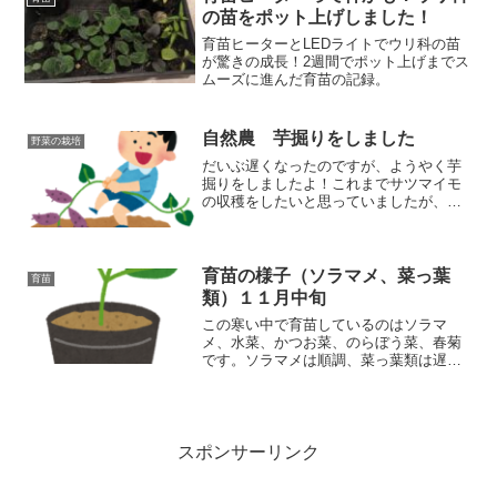
ようです。
の苗をポット上げしました！
育苗ヒーターとLEDライトでウリ科の苗
が驚きの成長！2週間でポット上げまでス
ムーズに進んだ育苗の記録。
自然農 芋掘りをしました
野菜の栽培
だいぶ遅くなったのですが、ようやく芋
掘りをしましたよ！これまでサツマイモ
の収穫をしたいと思っていましたが、畑
に行くたびに前日の雨で土がぬかるんで
いてなかなか収穫のタイミングが合いま
せんでした。収穫量は大したことはあり
ませんが、ギュッと締まったお芋が採れ
育苗の様子（ソラマメ、菜っ葉
育苗
ました！
類）１１月中旬
この寒い中で育苗しているのはソラマ
メ、水菜、かつお菜、のらぼう菜、春菊
です。ソラマメは順調、菜っ葉類は遅か
った。菜っ葉類は１０月上旬には植え終
わらないといけない。早めの育苗とムシ
対策が必要。自然農なので気持ち早めで
育てる。遅くても１０月上旬までに
スポンサーリンク