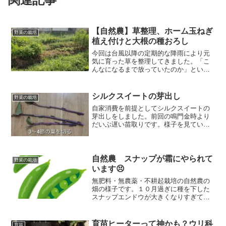
【自然農】草整理、ホーム玉ねぎ
野菜の栽培
植え付けと大根の種おろし
今回は台風以降の定期的な降雨により元
気に育った草を整理してきました。「こ
んなになるまで放っていたのか」という
お叱りはナシで！その後、春に成長しき
れなかった小さな玉ねぎをホーム玉ねぎ
のように植え付け、大根の種おろしをし
シルクスイートの芽出し
野菜の栽培
てきましたよ！
自家消費を前提としてシルクスイートの
芽出しをしました。前回の鳴門金時より
だいぶ遅い苗取りです。様子を見ていた
だきますね！※シルクスイートは登録品
種のため、育成者権の侵害にご注意くだ
さい！！
自然農 スナップが霜にやられて
野菜の栽培
います😣
無肥料・無農薬・不耕起栽培の自然農の
畑の様子です。１０月過ぎに種を下した
スナップエンドウが大きくなりすぎてし
まっています😫エンドウは今まで失敗し
たことがなかったのですが、今年は暖か
かったので思いのほか成長が進みすぎた
育苗ヒーターって神かも？ウリ科
育苗