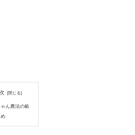
次
ちゃん農法の畝
とめ