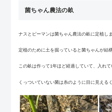
菌ちゃん農法の畝
ナスとピーマンは菌ちゃん農法の畝に定植し
定植のために土を掘っていると菌ちゃんが結構
この畝は作って1年ほど経過していて、入れて
くっついていない菌は糸のように目に見える