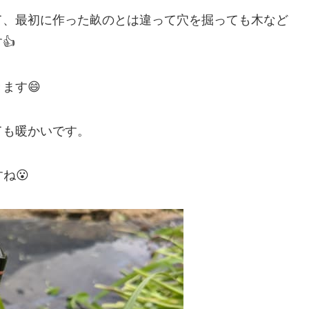
て、最初に作った畝のとは違って穴を掘っても木など
👍
ます😄
ても暖かいです。
ね😮