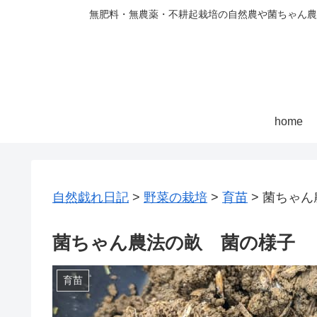
無肥料・無農薬・不耕起栽培の自然農や菌ちゃん農
home
自然戯れ日記
>
野菜の栽培
>
育苗
>
菌ちゃん
菌ちゃん農法の畝 菌の様子
育苗