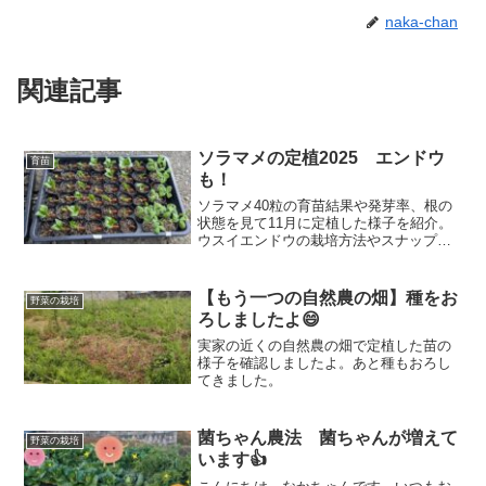
naka-chan
関連記事
ソラマメの定植2025 エンドウ
育苗
も！
ソラマメ40粒の育苗結果や発芽率、根の
状態を見て11月に定植した様子を紹介。
ウスイエンドウの栽培方法やスナップエ
ンドウの播き直し状況もまとめていま
す。
【もう一つの自然農の畑】種をお
野菜の栽培
ろしましたよ😄
実家の近くの自然農の畑で定植した苗の
様子を確認しましたよ。あと種もおろし
てきました。
菌ちゃん農法 菌ちゃんが増えて
野菜の栽培
います👍