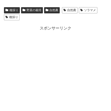
種採り
野菜の栽培
自然農
自然農
ソラマメ
種採り
スポンサーリンク