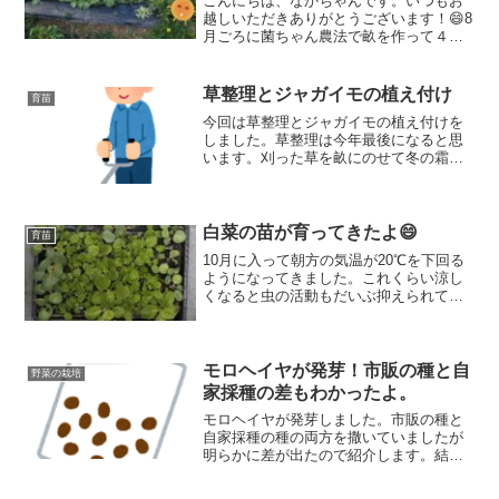
こんにちは、なかちゃんです。いつもお
越しいただきありがとうございます！😄8
月ごろに菌ちゃん農法で畝を作って４～
５か月ほどが経ちました。畝を作って待
ちきれなくて１か月ほどで苗を植えたり
していましたところ、思いのほか順調に
草整理とジャガイモの植え付け
育苗
育ってくれています。ジ...
今回は草整理とジャガイモの植え付けを
しました。草整理は今年最後になると思
います。刈った草を畝にのせて冬の霜対
策などに使っていこうと思います。ジャ
ガイモの植え付けはだいぶ時期が遅れて
いますが種イモが余ったので空いている
場所に植えてみました😄
白菜の苗が育ってきたよ😄
育苗
10月に入って朝方の気温が20℃を下回る
ようになってきました。これくらい涼し
くなると虫の活動もだいぶ抑えられて育
苗がはかどりそうです。先日、失敗しま
くっていた白菜の苗が少しずつですが育
ってきましたよ！
モロヘイヤが発芽！市販の種と自
野菜の栽培
家採種の差もわかったよ。
モロヘイヤが発芽しました。市販の種と
自家採種の種の両方を撒いていましたが
明らかに差が出たので紹介します。結果
として市販の種の信頼性は高いという結
果になりました。モロヘイヤの種採りを