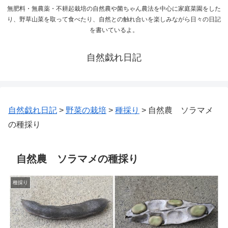
無肥料・無農薬・不耕起栽培の自然農や菌ちゃん農法を中心に家庭菜園をした
り、野草山菜を取って食べたり、自然との触れ合いを楽しみながら日々の日記
を書いているよ。
自然戯れ日記
自然戯れ日記
>
野菜の栽培
>
種採り
>
自然農 ソラマメ
の種採り
自然農 ソラマメの種採り
種採り