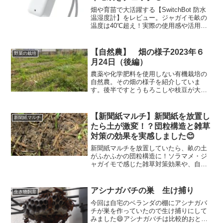
畑や育苗で大活躍する【SwitchBot 防水
温湿度計】をレビュー。ジャガイモ畝の
温度は40℃超え！実際の使用感や活用方
法を紹介します。
【自然農】 畑の様子2023年６
野菜の栽培
月24日（後編）
農薬や化学肥料を使用しない有機栽培の
自然農。その畑の様子を紹介していま
す。後半ですとうもろこしや枝豆が大き
くなってきて、ズッキーニ青馬はウリハ
ムシにやられてボロボロでしたが少し立
ち直ってきています。畑で育っている野
【新聞紙マルチ】新聞紙を放置し
新聞紙マルチ
菜たちの様子を見ていただきましょう！
たら土が激変！？団粒構造と雑草
対策の効果を実感しました😊
新聞紙マルチを放置していたら、畝の土
がふかふかの団粒構造に！ソラマメ・ジ
ャガイモで感じた雑草対策効果や、自然
農の畝でナスに新聞紙マルチをした様子
を紹介します。
アシナガバチの巣 生け捕り
生き物飼育
今回は自宅のベランダの棚にアシナガバ
チが巣を作っていたので生け捕りにして
みました😄アシナガバチは比較的おとな