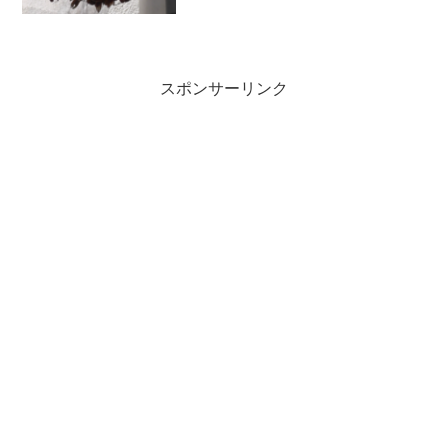
しい蜂ですが、巣を襲われると当然襲っ
てきます。細心の注意を払いつつ、完全
防護で生け捕りに挑みましたよ！
スポンサーリンク