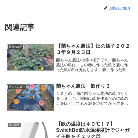
naka-chan
関連記事
【菌ちゃん農法】畑の様子２０２
野菜の栽培
３年９月２３日
菌ちゃん農法の畑の様子です。菌ちゃん
農法の畝は、この春に作った畝と夏に作
った畝の2カ所あります。春に作った畝で
はカボチャができています。夏に作った
畝は今じっと菌が増えるのを待っている
状態です。ちょっと様子を見ていただこ
菌ちゃん農法 畝作り３
菌ちゃん農法
うと思います。
１２月の上旬に菌ちゃん農法の畝づくり
をしました。前回は畝を作るために畝の
土をほぐしてもみ殻を混ぜてから竹を入
れるための溝を作りました。今回は竹を
入れて土を被せます。動画を撮ったので
すが、いろいろやっていますので何回か
に分けて畝を作った様子を紹介します
【畝の温度は４０℃！？】
畑の様子
ね！
SwitchBot防水温湿度計でジャガ
イモ畝をチェック😊