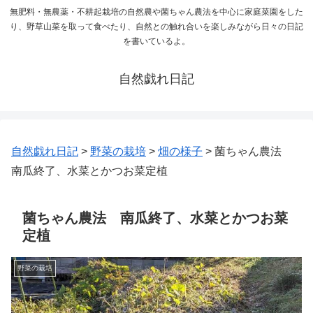
無肥料・無農薬・不耕起栽培の自然農や菌ちゃん農法を中心に家庭菜園をした
り、野草山菜を取って食べたり、自然との触れ合いを楽しみながら日々の日記
を書いているよ。
自然戯れ日記
自然戯れ日記
>
野菜の栽培
>
畑の様子
>
菌ちゃん農法
南瓜終了、水菜とかつお菜定植
菌ちゃん農法 南瓜終了、水菜とかつお菜
定植
野菜の栽培