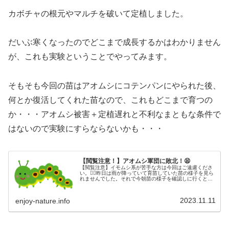
カボチャの根元やマルチを破いて定植しました。
だいぶ寒くなったのでどこまで成長するかはわかりません
が、これも実験ということでやってみます。
そもそも今回の苗はアオムシにコテンパンにやられた後、
何とか復活してくれた苗なので、これもどこまで育つの
か・・・アオムシ被害＋定植遅れと不利なまともな条件で
はないので実験にすらならないかも・・・
【閲覧注意！】アオムシ軍団に敗北！😫
【閲覧注意】イモムシ系が苦手な方は今回はご遠慮くださ
い。🙇‍♂️昨日は雨が降っていて育苗していた苗の様子を見ら
れませんでした。それで今朝苗の様子を確認しに行くとと
んでもない状態に！！😫来年からはアブラナ科の育苗をす
るときには防虫ネットをかけるようにします！
2023.11.11
enjoy-nature.info