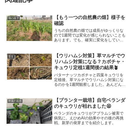
【もう一つの自然農の畑】様子を
畑の様子
確認
うちの自然農の畑では成長がゆっくりな
ので1週間では変化が感じられないことも
あります。でも、確実に変化をしていま
す。その変化をしっかりと確認しながら
野菜に手を貸し、しっかりと育つように
見守りたいと思います。
【ウリハムシ対策】草マルチでウ
育苗
リハムシ対策になる？カボチャ・
キュウリ定植1週間後の結果🪴
バターナッツカボチャと四葉キュウリを
定植後、草マルチでウリハムシ対策にな
るのかを1週間観察しました。あんどん・
草マルチ・無対策を比較し、実際の被害
状況を紹介します。
【プランター栽培】自宅ベランダ
野菜の栽培
のキュウリが枯れました😫
ベランダのキュウリがアブラムシ被害で
病気に。えひめAIの効果やその後の再挑
戦、新芽の発芽までを紹介します。