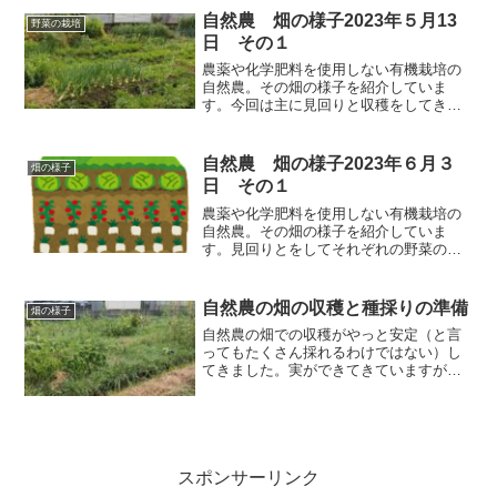
自然農 畑の様子2023年５月13
野菜の栽培
日 その１
農薬や化学肥料を使用しない有機栽培の
自然農。その畑の様子を紹介していま
す。今回は主に見回りと収穫をしてきま
した。雨の後の見回りで、エンドウ豆、
ソラマメなどもう少しで収穫できそうな
ものや、ニンジンは種採り用のものが大
自然農 畑の様子2023年６月３
畑の様子
きくなってきています。
日 その１
農薬や化学肥料を使用しない有機栽培の
自然農。その畑の様子を紹介していま
す。見回りとをしてそれぞれの野菜の様
子を紹介します。エンドウの跡地ではウ
リ科とサツマイモの栽培、ソラマメは収
穫収穫適期、種採り用で追熟中。ニンジ
自然農の畑の収穫と種採りの準備
畑の様子
ンの花が咲き始め、畑の様子も少しずつ
自然農の畑での収穫がやっと安定（と言
変わってきています。
ってもたくさん採れるわけではない）し
てきました。実ができてきていますが、
直近の水不足でよい収穫とは言えませ
ん。しかし、やっと実を付けるように育
ってきましたよ！
スポンサーリンク