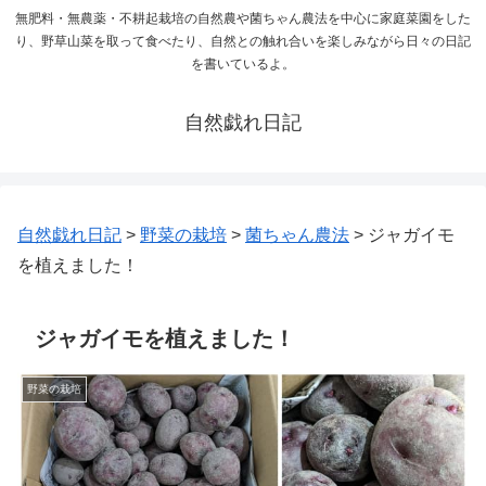
無肥料・無農薬・不耕起栽培の自然農や菌ちゃん農法を中心に家庭菜園をした
り、野草山菜を取って食べたり、自然との触れ合いを楽しみながら日々の日記
を書いているよ。
自然戯れ日記
自然戯れ日記
>
野菜の栽培
>
菌ちゃん農法
>
ジャガイモ
を植えました！
ジャガイモを植えました！
野菜の栽培