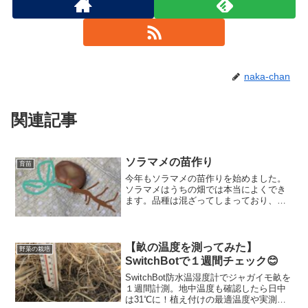
naka-chan
関連記事
ソラマメの苗作り
育苗
今年もソラマメの苗作りを始めました。
ソラマメはうちの畑では本当によくでき
ます。品種は混ざってしまっており、
「綾西一寸」と「お多福ソラマメ」でど
れがどれか分からなくなっています😅種
の植える向きなども紹介しています
【畝の温度を測ってみた】
野菜の栽培
SwitchBotで１週間チェック😊
SwitchBot防水温湿度計でジャガイモ畝を
１週間計測。地中温度も確認したら日中
は31℃に！植え付けの最適温度や実測デ