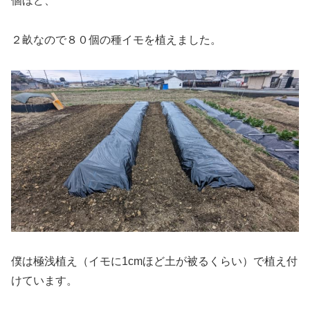
個ほど、
２畝なので８０個の種イモを植えました。
僕は極浅植え（イモに1cmほど土が被るくらい）で植え付
けています。