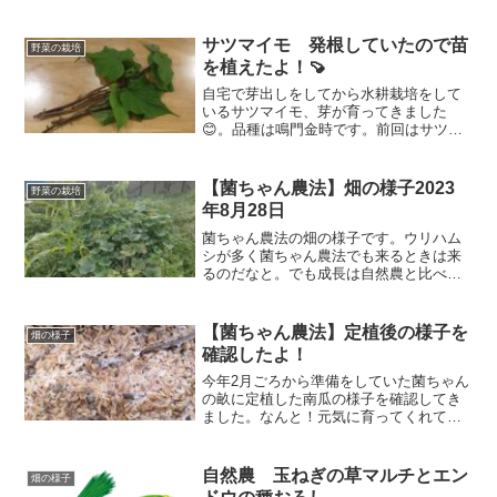
ータを紹介します。
サツマイモ 発根していたので苗
野菜の栽培
を植えたよ！🍠
自宅で芽出しをしてから水耕栽培をして
いるサツマイモ、芽が育ってきました
😊。品種は鳴門金時です。前回はサツマ
イモの苗を取りました。今回は発根が確
認できたので植え付けをしました。サツ
マイモの生命力を感じずにはいられない
【菌ちゃん農法】畑の様子2023
野菜の栽培
ですね！
年8月28日
菌ちゃん農法の畑の様子です。ウリハム
シが多く菌ちゃん農法でも来るときは来
るのだなと。でも成長は自然農と比べる
と断然早いですね。
【菌ちゃん農法】定植後の様子を
畑の様子
確認したよ！
今年2月ごろから準備をしていた菌ちゃん
の畝に定植した南瓜の様子を確認してき
ました。なんと！元気に育ってくれてい
ますよ！
自然農 玉ねぎの草マルチとエン
畑の様子