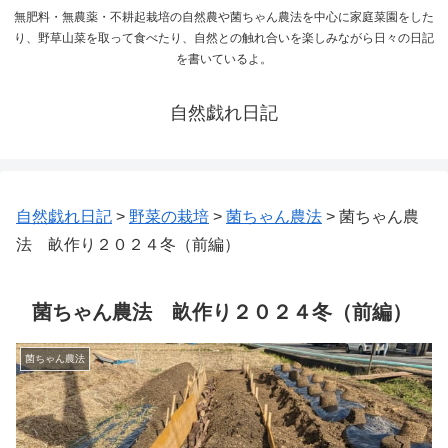
無肥料・無農薬・不耕起栽培の自然農や菌ちゃん農法を中心に家庭菜園をした
り、野草山菜を取って食べたり、自然との触れ合いを楽しみながら日々の日記
を書いているよ。
自然戯れ日記
自然戯れ日記
>
野菜の栽培
>
菌ちゃん農法
>
菌ちゃん農
法 畝作り２０２４冬（前編）
菌ちゃん農法 畝作り２０２４冬（前編）
菌ちゃん農法