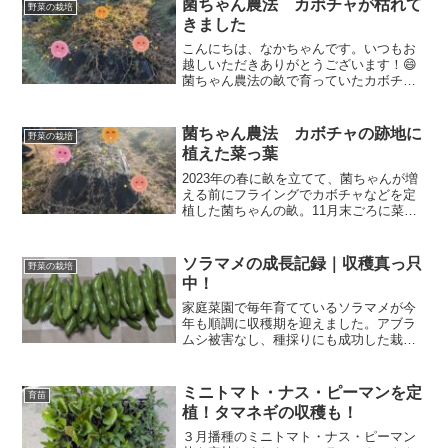
菌ちゃん農法 カボチャが枯れて
野菜の栽培
きました
こんにちは、なかちゃんです。いつもお
越しいただきありがとうございます！😄
菌ちゃん農法の畝で育っていたカボチャ
が枯れて終了の様子です。その後水菜と
かつお菜の苗を定植したのでその様子を
紹介しますね！では、行ってみましょ
菌ちゃん農法 カボチャの跡地に
野菜の栽培
う！畝全体菌ちゃん農法の畝...
植えた菜っ葉
2023年の春に畝を立てて、菌ちゃんが増
える前にフライングでカボチャなどを定
植した菌ちゃんの畝。11月末ごろに菜っ
葉類の定植をしました。完全に遅れてい
ましたが、どんな感じになっているか見
ていただこうと思います。
ソラマメの成長記録｜収穫真っ只
野菜の栽培
中！
家庭菜園で毎年育てているソラマメが今
年も順調に収穫期を迎えました。アブラ
ムシ被害なし、種採りにも成功した栽培
記録を紹介します。初心者でも育てやす
いコツや注意点も解説！
ミニトマト・ナス・ピーマンを定
育苗
植！タマネギの収穫も！
３月播種のミニトマト・ナス・ピーマン