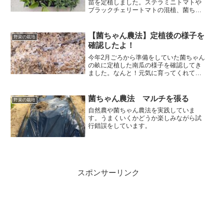
苗を定植しました。ステラミニトマトや
ブラックチェリートマトの混植、菌ちゃ
ん農法の畝での栽培、極早生タマネギ
「ハイパワーゴールド」の収穫について
実体験ベースで紹介します。
【菌ちゃん農法】定植後の様子を
野菜の栽培
確認したよ！
今年2月ごろから準備をしていた菌ちゃん
の畝に定植した南瓜の様子を確認してき
ました。なんと！元気に育ってくれてい
ますよ！
菌ちゃん農法 マルチを張る
野菜の栽培
自然農や菌ちゃん農法を実践していま
す。うまくいくかどうか楽しみながら試
行錯誤をしています。
スポンサーリンク