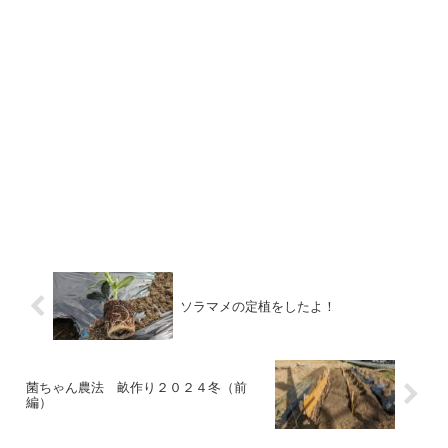
ソラマメの定植をしたよ！
菌ちゃん農法 畝作り２０２４冬（前
編）