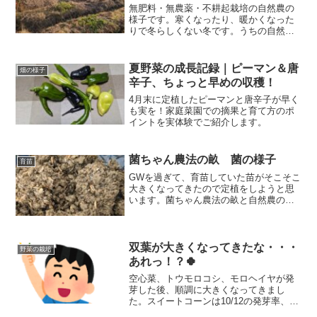
無肥料・無農薬・不耕起栽培の自然農の
様子です。寒くなったり、暖かくなった
りで冬らしくない冬です。うちの自然農
の畑では春の収穫に向けた野菜たちが順
調に育っています。もうちょっとゆっく
り育ってくれてもいいくらいなのです
夏野菜の成長記録｜ピーマン＆唐
畑の様子
が・・・
辛子、ちょっと早めの収穫！
4月末に定植したピーマンと唐辛子が早く
も実を！家庭菜園での摘果と育て方のポ
イントを実体験でご紹介します。
菌ちゃん農法の畝 菌の様子
育苗
GWを過ぎて、育苗していた苗がそこそこ
大きくなってきたので定植をしようと思
います。菌ちゃん農法の畝と自然農の畝
に定植してきましたのですが、菌ちゃん
の畝での菌の繁殖の様子が確認できたの
で見てもらおうと思います。
双葉が大きくなってきたな・・・
野菜の栽培
あれっ！？🍀
空心菜、トウモロコシ、モロヘイヤが発
芽した後、順調に大きくなってきまし
た。スイートコーンは10/12の発芽率、空
心菜とモロヘイヤは複数撒きをしている