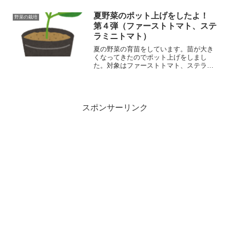
のですべてのセルで発芽しており、株数
は確保できそうです。その中で四つ葉の
夏野菜のポット上げをしたよ！
野菜の栽培
空心菜がありましたよ。
第４弾（ファーストトマト、ステ
ラミニトマト）
夏の野菜の育苗をしています。苗が大き
くなってきたのでポット上げをしまし
た。対象はファーストトマト、ステラミ
ニトマト。スケジュールを考えるともう
少し種おろしを遅らせてもよかったもの
もあり、計画を立てることが大切。
スポンサーリンク