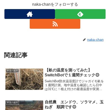
naka-chanをフォローする
naka-chan
関連記事
【畝の温度を測ってみた】
野菜の栽培
SwitchBotで１週間チェック😊
SwitchBot防水温湿度計でジャガイモ畝を
１週間計測。地中温度も確認したら日中
は31℃に！植え付けの最適温度や実測デ
ータを紹介します。
自然農 エンドウ、ソラマメ、玉
野菜の栽培
ねぎ 順調です😊