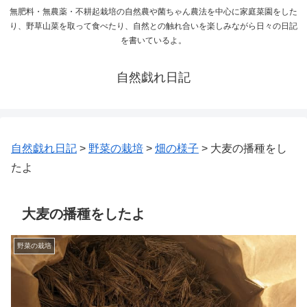
無肥料・無農薬・不耕起栽培の自然農や菌ちゃん農法を中心に家庭菜園をした
り、野草山菜を取って食べたり、自然との触れ合いを楽しみながら日々の日記
を書いているよ。
自然戯れ日記
自然戯れ日記
>
野菜の栽培
>
畑の様子
>
大麦の播種をし
たよ
大麦の播種をしたよ
野菜の栽培